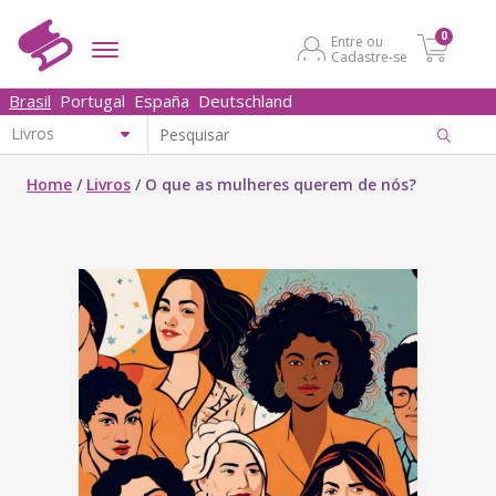
0
Entre ou
Cadastre-se
Brasil
Portugal
España
Deutschland
Home
/
Livros
/
O que as mulheres querem de nós?