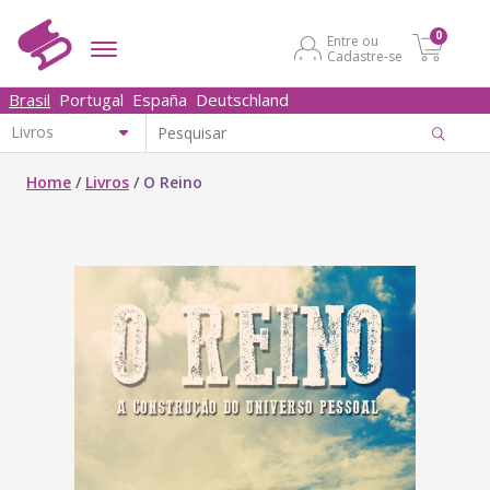
0
Entre ou
Cadastre-se
Brasil
Portugal
España
Deutschland
Home
/
Livros
/
O Reino