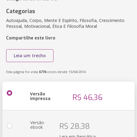
Categorias
Autoajuda, Corpo, Mente E Espírito, Filosofia, Crescimento
Pessoal, Motivacional, Ética E Filosofia Moral
Compartilhe este livro
Leia um trecho
Esta página foi vista
6776
vezes desde 15/04/2014
Versão
R$ 46,36
impressa
Versão
R$ 28,38
ebook
Leia em Pensática