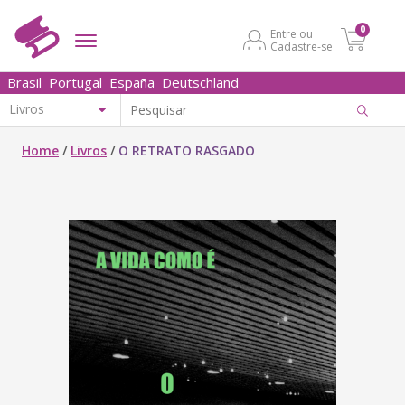
0
Entre ou
Cadastre-se
Brasil
Portugal
España
Deutschland
Home
/
Livros
/
O RETRATO RASGADO