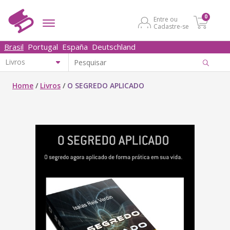
0
Entre ou
Cadastre-se
Brasil
Portugal
España
Deutschland
Home
/
Livros
/
O SEGREDO APLICADO