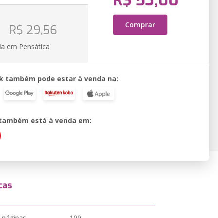
R$ 53,00
o
Comprar
R$ 29,56
ia em Pensática
k também pode estar à venda na:
o também está à venda em:
cas
 páginas
109