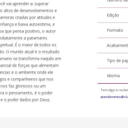
cê vai aprender a: superar
is altos de desenvolvimentos e
Edição
rreiras criadas por atitudes e
fiança e baixa autoestima, e
Formato
oa que pensa positivo, o autor
mediatamente a patamares
ritual. É o maior de todos os
Acabamen
ão. O mundo atual é o resultado
humano se transforma naquilo em
Tipo de pa
ancial de forças que alimentam
âncias e o ambiente onde ele
Idioma
igos e companheiros que nos
; nos faz gloriosos ou um
Tem algo a reclam
ara o pensamento, é o poder
atendimento@cl
 e o poder dados por Deus.