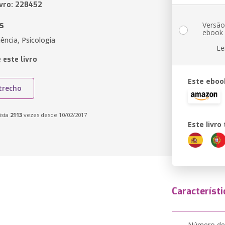
ivro: 228452
s
Versã
ebook
ência, Psicologia
Le
 este livro
Este eboo
trecho
ista
2113
vezes desde 10/02/2017
Este livr
Característi
Número de