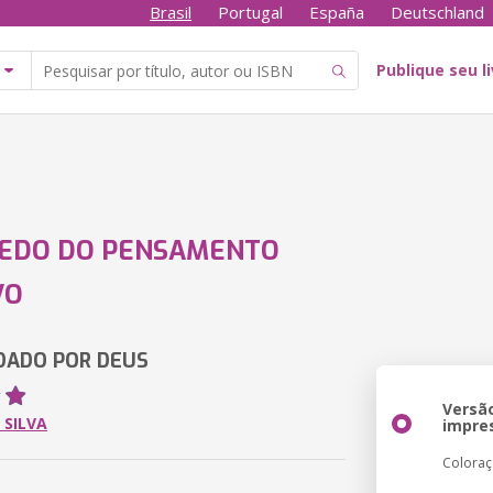
Brasil
Portugal
España
Deutschland
Publique seu l
REDO DO PENSAMENTO
VO
DADO POR DEUS
Versã
 SILVA
impre
Colora