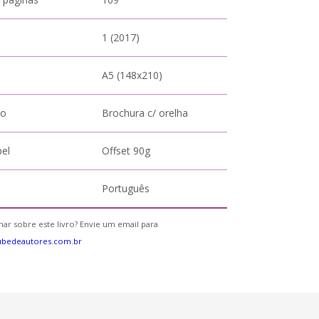
1 (2017)
A5 (148x210)
to
Brochura c/ orelha
pel
Offset 90g
Português
ar sobre este livro? Envie um email para
ubedeautores.com.br