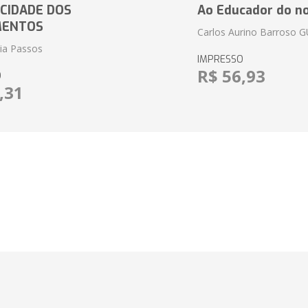
CIDADE DOS
Ao Educador do no
MENTOS
Carlos Aurino Barroso 
eia Passos
IMPRESSO
R$ 56,93
O
,31