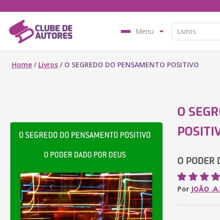
Menu
Home
/
Livros
/
O SEGREDO DO PENSAMENTO POSITIVO
O SEG
POSITI
O PODER 
Por
JOÃO .A.