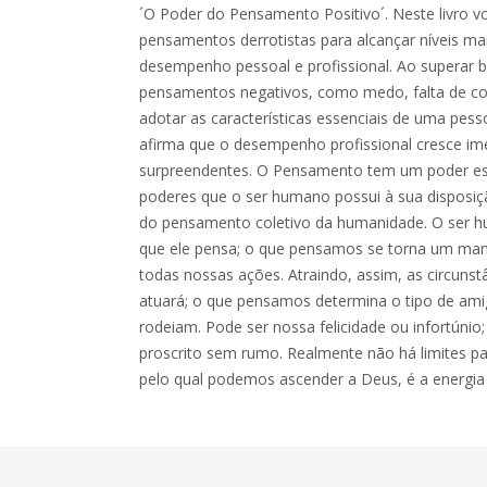
´O Poder do Pensamento Positivo´. Neste livro vo
pensamentos derrotistas para alcançar níveis ma
desempenho pessoal e profissional. Ao superar ba
pensamentos negativos, como medo, falta de con
adotar as características essenciais de uma pess
afirma que o desempenho profissional cresce i
surpreendentes. O Pensamento tem um poder espi
poderes que o ser humano possui à sua disposiç
do pensamento coletivo da humanidade. O ser 
que ele pensa; o que pensamos se torna um man
todas nossas ações. Atraindo, assim, as circunst
atuará; o que pensamos determina o tipo de am
rodeiam. Pode ser nossa felicidade ou infortúnio
proscrito sem rumo. Realmente não há limites p
pelo qual podemos ascender a Deus, é a energia