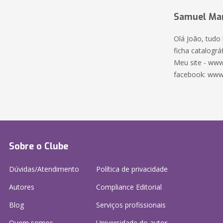
Samuel Mar
Olá João, tudo
ficha catalográf
Meu site - www
facebook: www
Sobre o Clube
Dúvidas/Atendimento
Política de privacidade
Autores
Compliance Editorial
Blog
Serviços profissionais
Quem somos
Universidade do autor