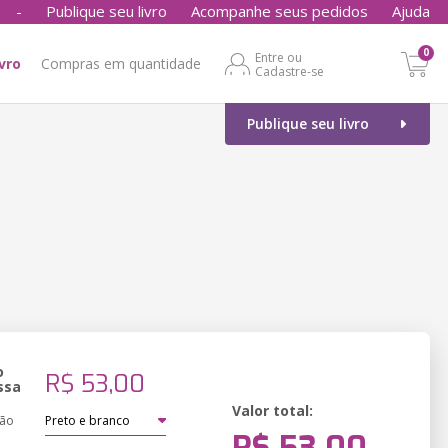
-
Publique seu livro
Acompanhe seus pedidos
Ajuda
0
Entre ou
ivro
Compras em quantidade
Cadastre-se
Publique seu livro
o
R$ 53,00
ssa
Valor total:
ção