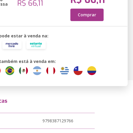
R$ 66,11
essa
Comprar
 pode estar à venda na:
o também está à venda em:
cas
9798387129766