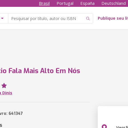
Brasil
Portugal
España
Deutschland
Publique seu l
cio Fala Mais Alto Em Nós
 Dinis
ivro: 641347
s
Vers