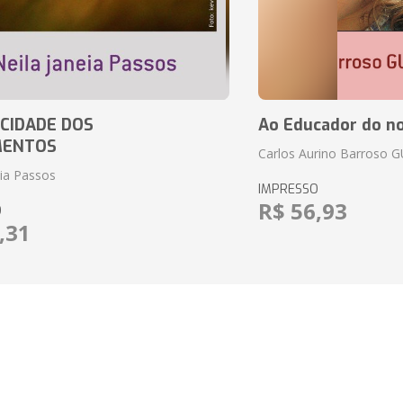
CIDADE DOS
Ao Educador do no
MENTOS
Carlos Aurino Barroso 
eia Passos
IMPRESSO
R$ 56,93
O
,31