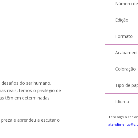
Número de
Edição
Formato
Acabamen
Coloração
s desafios do ser humano.
Tipo de pa
as reais, temos o privilégio de
oas têm em determinadas
Idioma
Tem algo a reclam
 preza e aprendeu a escutar o
atendimento@cl