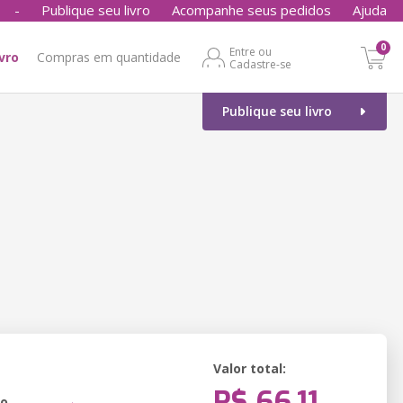
-
Publique seu livro
Acompanhe seus pedidos
Ajuda
0
Entre ou
ivro
Compras em quantidade
Cadastre-se
Publique seu livro
Valor total:
R$ 66,11
ão