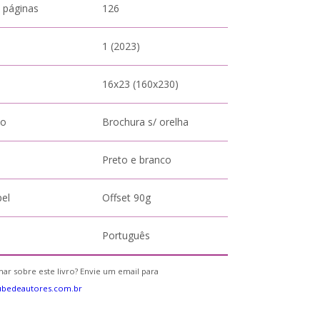
 páginas
126
1 (2023)
16x23 (160x230)
to
Brochura s/ orelha
Preto e branco
pel
Offset 90g
Português
ar sobre este livro? Envie um email para
ubedeautores.com.br