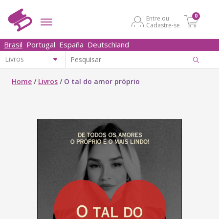
0
Entre ou
Cadastre-se
Brasil
Portugal
España
Deutschland
Home
/
Livros
/
O tal do amor próprio