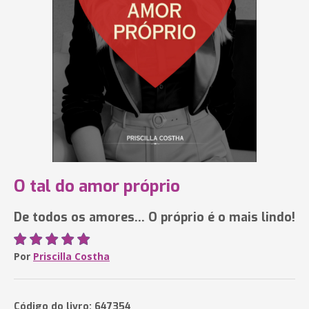
O tal do amor próprio
De todos os amores… O próprio é o mais lindo!
Por
Priscilla Costha
Código do livro: 647354