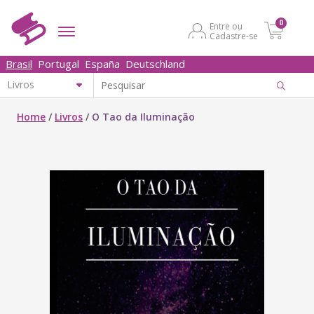
0
Entre ou
Cadastre-se
Brasil
Portugal
España
Deutschland
Home
/
Livros
/
O Tao da Iluminação