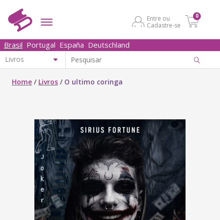
0
Entre ou
Cadastre-se
Brasil
Portugal
España
Deutschland
Home
/
Livros
/
O ultimo coringa