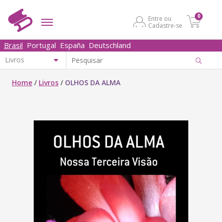
0
Entre ou
Cadastre-se
Brasil
Portugal
España
Deutschland
Home
/
Livros
/
OLHOS DA ALMA