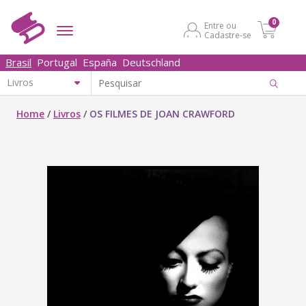
0
Entre ou
Cadastre-se
Brasil
Portugal
España
Deutschland
Home
/
Livros
/
OS FILMES DE JOAN CRAWFORD