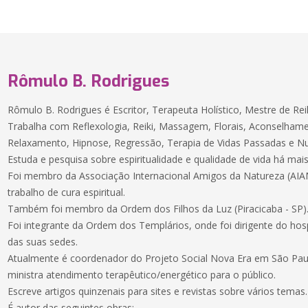
Rômulo B. Rodrigues
Rômulo B. Rodrigues é Escritor, Terapeuta Holístico, Mestre de Re
Trabalha com Reflexologia, Reiki, Massagem, Florais, Aconselham
Relaxamento, Hipnose, Regressão, Terapia de Vidas Passadas e N
Estuda e pesquisa sobre espiritualidade e qualidade de vida há mais
Foi membro da Associação Internacional Amigos da Natureza (AIAN
trabalho de cura espiritual.
Também foi membro da Ordem dos Filhos da Luz (Piracicaba - SP)
Foi integrante da Ordem dos Templários, onde foi dirigente do hosp
das suas sedes.
Atualmente é coordenador do Projeto Social Nova Era em São Paul
ministra atendimento terapêutico/energético para o público.
Escreve artigos quinzenais para sites e revistas sobre vários temas.
É autor das seguintes obras: