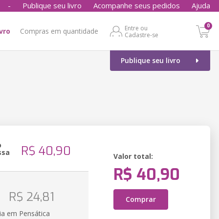
-
Publique seu livro
Acompanhe seus pedidos
Ajuda
0
Entre ou
ivro
Compras em quantidade
Cadastre-se
Publique seu livro
o
R$ 40,90
ssa
Valor total:
R$ 40,90
o
R$ 24,81
Comprar
ia em Pensática