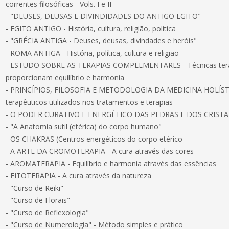
correntes filosóficas - Vols. I e II
- "DEUSES, DEUSAS E DIVINDIDADES DO ANTIGO EGITO"
- EGITO ANTIGO - História, cultura, religião, política
- "GRÉCIA ANTIGA - Deuses, deusas, divindades e heróis"
- ROMA ANTIGA - História, política, cultura e religião
- ESTUDO SOBRE AS TERAPIAS COMPLEMENTARES - Técnicas terapê
proporcionam equilíbrio e harmonia
- PRINCÍPIOS, FILOSOFIA E METODOLOGIA DA MEDICINA HOLÍSTI
terapêuticos utilizados nos tratamentos e terapias
- O PODER CURATIVO E ENERGÉTICO DAS PEDRAS E DOS CRISTA
- "A Anatomia sutil (etérica) do corpo humano"
- OS CHAKRAS (Centros energéticos do corpo etérico
- A ARTE DA CROMOTERAPIA - A cura através das cores
- AROMATERAPIA - Equilíbrio e harmonia através das essências
- FITOTERAPIA - A cura através da natureza
- "Curso de Reiki"
- "Curso de Florais"
- "Curso de Reflexologia"
- "Curso de Numerologia" - Método simples e prático