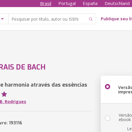
Brasil
Portugal
España
Deutschland
Publique seu l
RAIS DE BACH
o e harmonia através das essências
Versã
impre
B. Rodrigues
Versã
ebook
vro: 193116
Le