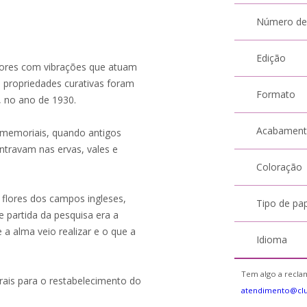
Número de
Edição
lores com vibrações que atuam
 propriedades curativas foram
Formato
, no ano de 1930.
Acabamen
memoriais, quando antigos
ntravam nas ervas, vales e
Coloração
 flores dos campos ingleses,
Tipo de pa
 partida da pesquisa era a
 a alma veio realizar e o que a
Idioma
Tem algo a reclam
rais para o restabelecimento do
atendimento@cl