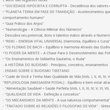
• “SOCIEDADE HIPÓCRITA E CORRUPTA - Decadência dos valores é
• “PLANETA TERRA EM FASE DE TRANSIÇÃO - Acontecimentos que 
comportamento humano”
• “Guia Prático dos Anjos”
• “Numerologia – A Ciência Milenar dos Números”
- Descubra seu potencial, dons e talentos inatos através a Numero
• “REIKI – ENERGIA VITAL UNIVERSAL (Harmonia, Equilíbrio e Cura)
• “OS FLORAIS DE BACH – Equilíbrio e Harmonia Através das Essên
•“O PODER DA MENTE – A Chave Para o Desenvolvimento das Pot
• “Os Ensinamentos de Siddartha Gautama, o Buda”
- A HISTÓRIA DO BUDISMO - Princípios, conceitos, ensinamentos
- ENSAIO SOBRE O BUDISMO TIBETANO
• “Cuide de Você e Tenha Mais Qualidade de Vida (Vols. I, II, III, IV, V, V
"REFLEXOLOGIA (MASSAGEM PODAL) - Equilíbrio e bem-estar atrav
- "Alimentação Saudável = Saúde Perfeita (Vols. I, II, III, IV, V, VI, VII, 
- "QUALIDADE DE VIDA - Definição e conceitos"
- "OS MECANISMOS DA MENTE - A sua natureza comportamental
- "TRATADO SOBRE AS RELIGIÕES E FILOSOFIAS DE VIDA" - Síntese