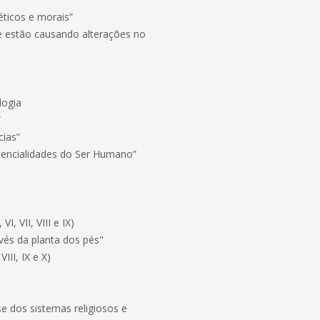
ticos e morais”
estão causando alterações no
logia
”
cias”
encialidades do Ser Humano”
I, VII, VIII e IX)
és da planta dos pés"
VIII, IX e X)
"
 dos sistemas religiosos e