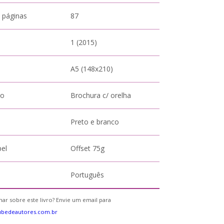
 páginas
87
1 (2015)
A5 (148x210)
to
Brochura c/ orelha
Preto e branco
pel
Offset 75g
Português
ar sobre este livro? Envie um email para
ubedeautores.com.br