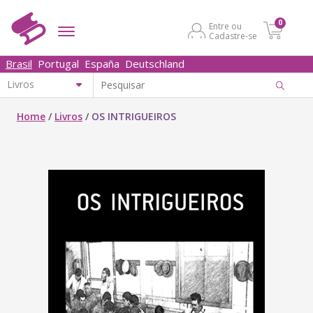
0
Entre ou
Cadastre-se
Brasil
Portugal
España
Deutschland
Home
/
Livros
/
OS INTRIGUEIROS