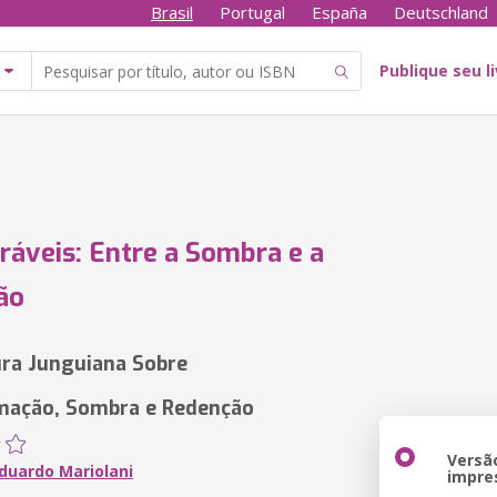
Brasil
Portugal
España
Deutschland
Publique seu l
ráveis: Entre a Sombra e a
ão
ra Junguiana Sobre
mação, Sombra e Redenção
Versã
Eduardo Mariolani
impre