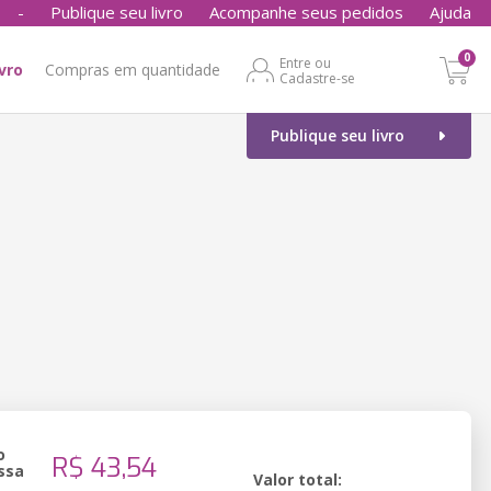
-
Publique seu livro
Acompanhe seus pedidos
Ajuda
0
Entre ou
ivro
Compras em quantidade
Cadastre-se
Publique seu livro
o
R$ 43,54
ssa
Valor total: