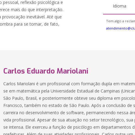
o pessoal, reflexão psicológica e
Idioma
ferece mais do que interpretação.
 provocação inevitável. Até que
Tem algo a reclam
ombra para se tornar, de fato,
atendimento@cl
Carlos Eduardo Mariolani
Carlos Mariolani é um profissional com formação dupla em matemát
se em matemática pela Universidade Estadual de Campinas (Unicamp
São Paulo, Brasil, e posteriormente obteve seu diploma em psicolo
Francisco, também no estado de São Paulo. Após a conclusão de se
carreira no desenvolvimento de software, permanecendo nessa áre
vida profissional. Apesar de sua atuação no setor tecnológico, sua
se intensa. Ele exerceu a função de psicólogo em departamentos de
prefeituras. Além de suas atividades profissionais, Carlos nutre um