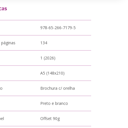
cas
978-65-266-7179-5
 páginas
134
1 (2026)
A5 (148x210)
to
Brochura c/ orelha
Preto e branco
pel
Offset 90g