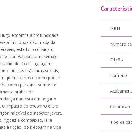
Característi
ISBN
or Hugo encontra a profundidade
a revelar um poderoso mapa da
Número de
ráveis, este livro convida o
ria de Jean Valjean, um exemplo
Edição
 totalidade. Com linguagem
 como nossas máscaras sociais,
Formato
moldam quem somos e como podem
ceitos como persona, sombra e
Acabamen
ramenta prática de
mudança não está em negar o
. O impacto do encontro entre
Coloração
or inflexível do inspetor Javert,
, rigidez e compaixão, lei e
Tipo de pa
as à ficção, pois ecoam na vida