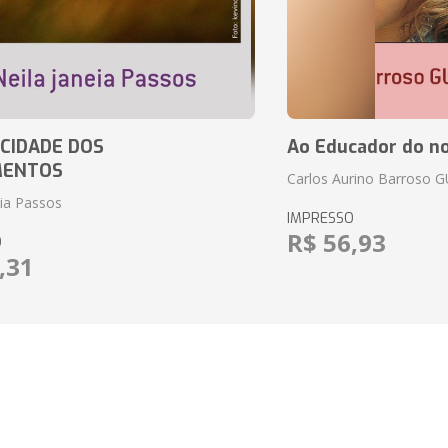
CIDADE DOS
Ao Educador do no
MENTOS
Carlos Aurino Barroso 
eia Passos
IMPRESSO
R$ 56,93
O
,31