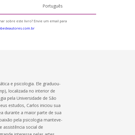
Português
ar sobre este livro? Envie um email para
ubedeautores.com.br
ica e psicologia. Ele graduou-
), localizada no interior de
gia pela Universidade de São
us estudos, Carlos iniciou sua
a durante a maior parte de sua
 paixão pela psicologia manteve-
 assistência social de
 grande interesse pelas artes