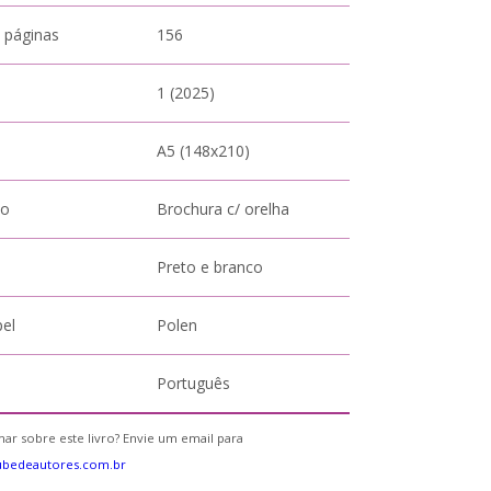
 páginas
156
1 (2025)
A5 (148x210)
to
Brochura c/ orelha
Preto e branco
pel
Polen
Português
ar sobre este livro? Envie um email para
ubedeautores.com.br