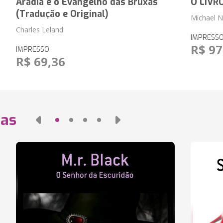
Aradia e o Evangelho das Bruxas
O LIVR
(Tradução e Original)
Michael N
Charles Leland
IMPRESS
R$ 97
IMPRESSO
R$ 69,36
das