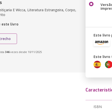
s
Versã
impre
itiçaria E Wicca, Literatura Estrangeira, Corpo,
rito
 este livro
Este livro
trecho
ista
346
vezes desde 10/11/2025
Este livr
Característi
ISBN