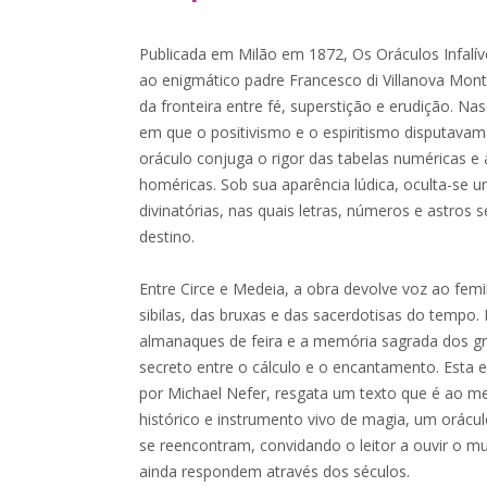
Publicada em Milão em 1872, Os Oráculos Infalíve
ao enigmático padre Francesco di Villanova Mont
da fronteira entre fé, superstição e erudição. Nas
em que o positivismo e o espiritismo disputavam
oráculo conjuga o rigor das tabelas numéricas 
homéricas. Sob sua aparência lúdica, oculta-se u
divinatórias, nas quais letras, números e astro
destino.
Entre Circe e Medeia, a obra devolve voz ao femi
sibilas, das bruxas e das sacerdotisas do tempo.
almanaques de feira e a memória sagrada dos gr
secreto entre o cálculo e o encantamento. Esta 
por Michael Nefer, resgata um texto que é ao
histórico e instrumento vivo de magia, um orácu
se reencontram, convidando o leitor a ouvir o 
ainda respondem através dos séculos.