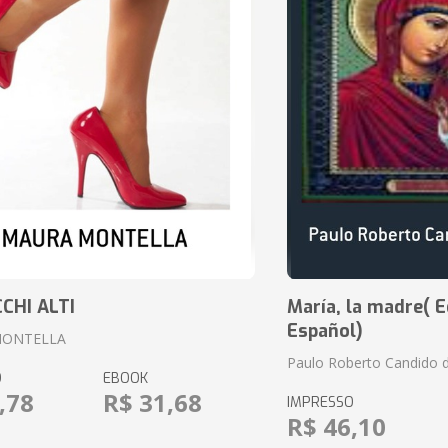
CCHI ALTI
María, la madre( E
Español)
MONTELLA
Paulo Roberto Candido 
O
EBOOK
,78
R$ 31,68
IMPRESSO
R$ 46,10