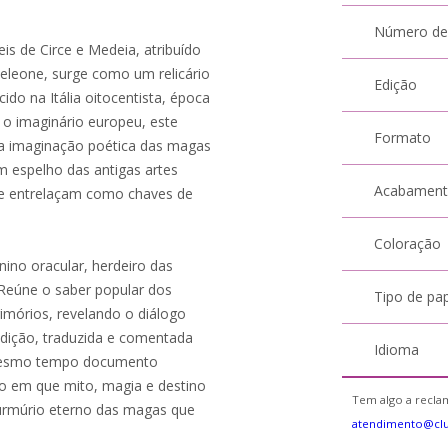
Número de
is de Circe e Medeia, atribuído
eleone, surge como um relicário
Edição
cido na Itália oitocentista, época
 o imaginário europeu, este
Formato
e a imaginação poética das magas
m espelho das antigas artes
Acabamen
s se entrelaçam como chaves de
Coloração
nino oracular, herdeiro das
 Reúne o saber popular dos
Tipo de pa
imórios, revelando o diálogo
edição, traduzida e comentada
Idioma
 mesmo tempo documento
lo em que mito, magia e destino
Tem algo a reclam
murmúrio eterno das magas que
atendimento@cl