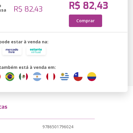
R$ 82,43
o
R$ 82,43
ssa
Comprar
 pode estar à venda na:
o também está à venda em:
cas
9786501796024