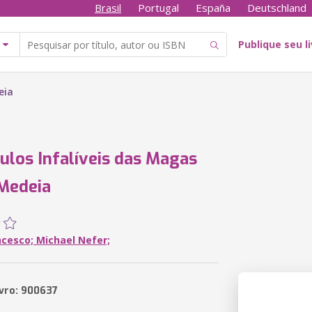
Brasil
Portugal
España
Deutschland
Publique seu l
eia
ulos Infalíveis das Magas
 Medeia
ncesco; Michael Nefer;
ivro: 900637