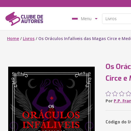
Menu
Home
/
Livros
/
Os Oráculos Infalíveis das Magas Circe e Med
Os Orác
Circe e
Por
P.P. Fra
Código do l