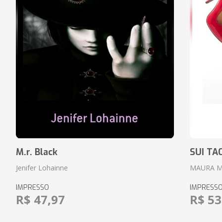
M.r. Black
SUI TA
Jenifer Lohainne
MAURA 
IMPRESSO
IMPRESS
R$ 47,97
R$ 53