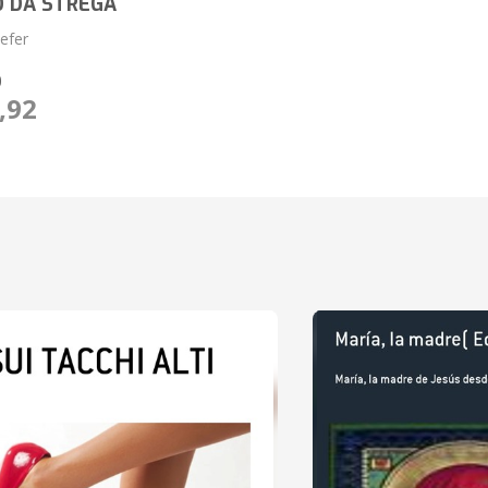
O DA STREGA
efer
O
,92