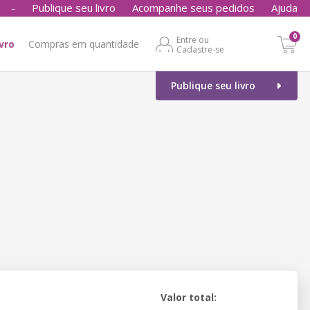
-
Publique seu livro
Acompanhe seus pedidos
Ajuda
0
Entre ou
ivro
Compras em quantidade
Cadastre-se
Publique seu livro
Valor total: