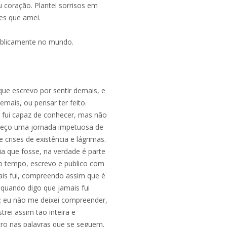
 coração. Plantei sorrisos em
zes que amei.
ublicamente no mundo.
que escrevo por sentir demais, e
emais, ou pensar ter feito.
e fui capaz de conhecer, mas não
omeço uma jornada impetuosa de
 crises de existência e lágrimas.
ia que fosse, na verdade é parte
o tempo, escrevo e publico com
is fui, compreendo assim que é
 quando digo que jamais fui
; eu não me deixei compreender,
rei assim tão inteira e
tro nas palavras que se seguem.