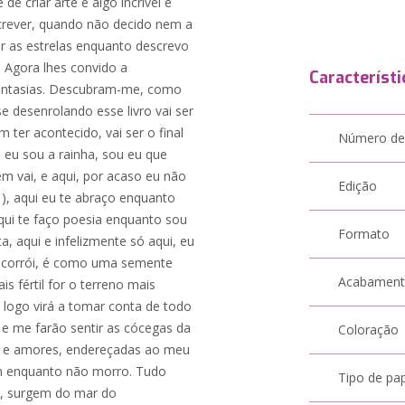
e criar arte é algo incrível e
crever, quando não decido nem a
r as estrelas enquanto descrevo
 Agora lhes convido a
Característi
antasias. Descubram-me, como
e desenrolando esse livro vai ser
ter acontecido, vai ser o final
Número de
 eu sou a rainha, sou eu que
m vai, e aqui, por acaso eu não
Edição
i ), aqui eu te abraço enquanto
qui te faço poesia enquanto sou
Formato
 aqui e infelizmente só aqui, eu
e corrói, é como uma semente
Acabamen
s fértil for o terreno mais
 logo virá a tomar conta de todo
e me farão sentir as cócegas da
Coloração
es e amores, endereçadas ao meu
m enquanto não morro. Tudo
Tipo de pa
ra, surgem do mar do