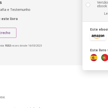
s
Versã
ebook
rafia e Testemunho
Le
 este livro
Este eboo
trecho
ista
1532
vezes desde 16/03/2023
Este livr
evi.