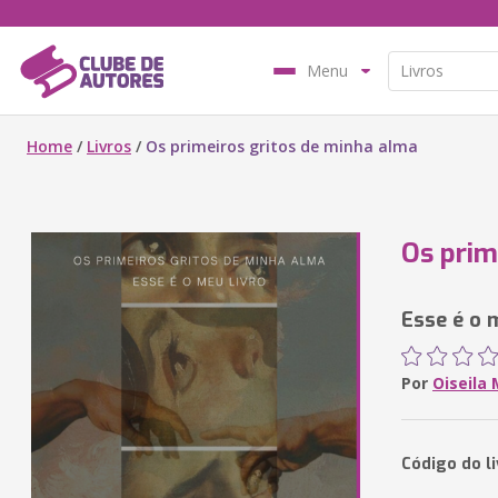
Menu
Home
/
Livros
/
Os primeiros gritos de minha alma
Os prim
Esse é o 
Por
Oiseila 
Código do l