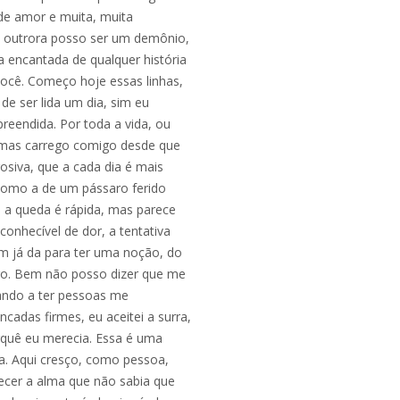
de amor e muita, muita
, outrora posso ser um demônio,
 encantada de qualquer história
você. Começo hoje essas linhas,
e ser lida um dia, sim eu
reendida. Por toda a vida, ou
o, mas carrego comigo desde que
siva, que a cada dia é mais
como a de um pássaro ferido
 a queda é rápida, mas parece
conhecível de dor, a tentativa
m já da para ter uma noção, do
iro. Bem não posso dizer que me
ando a ter pessoas me
cadas firmes, eu aceitei a surra,
quê eu merecia. Essa é uma
eta. Aqui cresço, como pessoa,
lecer a alma que não sabia que