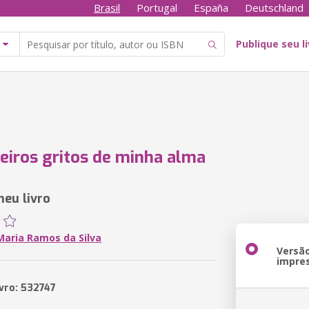
Brasil
Portugal
España
Deutschland
Publique seu l
eiros gritos de minha alma
meu livro
Maria Ramos da Silva
Versã
impre
ivro: 532747