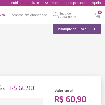
-
Publique seu livro
Acompanhe seus pedidos
Ajuda
0
Entre ou
ivro
Compras em quantidade
Cadastre-se
Publique seu livro
o
R$ 60,90
ssa
Valor total:
R$ 60,90