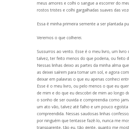
meus amores e colhi o sangue a escorrer do meu
rostos tristes e colhi gargalhadas suaves das vo
Essa é minha primeira semente a ser plantada p
Veremos o que colherei.
Sussurros ao vento. Esse é o meu livro, um livro 
talvez, ter feito menos do que poderia, ou feito d
Nessas linhas deixo as partes da minha alma qu
as deixei saírem para tomar um sol, e agora c
deixar em palavras o que eu apenas conheci entre
Esse é o meu livro, ou pelo menos o que eu quer
de mim e do que eu descobri de mim ao longo d
o sonho de ser ouvida e compreendia como jama
um ato vão, talvez até falho e um pouco egoísta
compreendida. Nessas saudosas linhas confesso
por ninguém que tentasse fazê-lo, nunca me most
transparente, tão eu, tão gente, quanto me mos