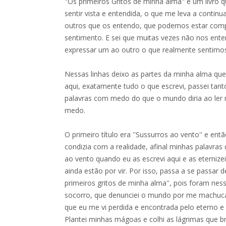
"Os primeiros Gritos de minha alma" é um livro q
sentir vista e entendida, o que me leva a contin
outros que os entendo, que podemos estar co
sentimento. E sei que muitas vezes não nos en
expressar um ao outro o que realmente sentimo
Nessas linhas deixo as partes da minha alma que 
aqui, exatamente tudo o que escrevi, passei ta
palavras com medo do que o mundo diria ao ler
medo.
O primeiro título era ''Sussurros ao vento'' e ent
condizia com a realidade, afinal minhas palavras
ao vento quando eu as escrevi aqui e as eterniz
ainda estão por vir. Por isso, passa a se passa
primeiros gritos de minha alma'', pois foram nes
socorro, que denunciei o mundo por me machucar
que eu me vi perdida e encontrada pelo eterno e
Plantei minhas mágoas e colhi as lágrimas que b