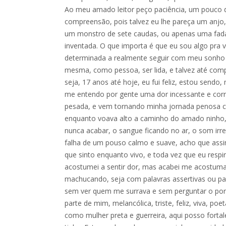
Ao meu amado leitor peço paciência, um pouco 
compreensão, pois talvez eu lhe pareça um anjo
um monstro de sete caudas, ou apenas uma fada
inventada. O que importa é que eu sou algo pra 
determinada a realmente seguir com meu sonho d
mesma, como pessoa, ser lida, e talvez até comp
seja, 17 anos até hoje, eu fui feliz, estou send
me entendo por gente uma dor incessante e corro
pesada, e vem tornando minha jornada penosa 
enquanto voava alto a caminho do amado ninho,
nunca acabar, o sangue ficando no ar, o som irre
falha de um pouso calmo e suave, acho que assi
que sinto enquanto vivo, e toda vez que eu resp
acostumei a sentir dor, mas acabei me acostum
machucando, seja com palavras assertivas ou pan
sem ver quem me surrava e sem perguntar o por
parte de mim, melancólica, triste, feliz, viva, po
como mulher preta e guerreira, aqui posso forta