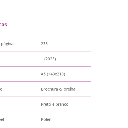
cas
 páginas
238
1 (2023)
A5 (148x210)
to
Brochura c/ orelha
Preto e branco
pel
Polen