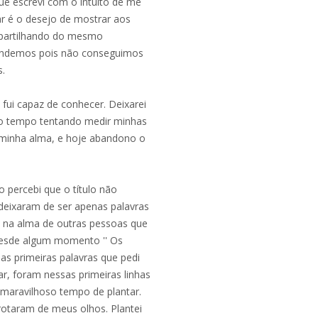
ue escrevi com o intuito de me
uar é o desejo de mostrar aos
mpartilhando do mesmo
tendemos pois não conseguimos
s.
fui capaz de conhecer. Deixarei
nto tempo tentando medir minhas
 minha alma, e hoje abandono o
ão percebi que o título não
 deixaram de ser apenas palavras
ei na alma de outras pessoas que
r desde algum momento '' Os
sas primeiras palavras que pedi
, foram nessas primeiras linhas
 maravilhoso tempo de plantar.
rotaram de meus olhos. Plantei