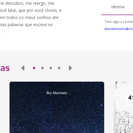
 me descubro, me reergo, me
Idioma
cê lutei, que por você chorei, e
ei em todos os meus sonhos até
Tem algo a reclam
umas palavras que escrevi no
atendimento@cl
.
das