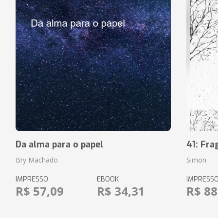
Da alma para o papel
41: Fr
Bry Machado
Simon
IMPRESSO
EBOOK
IMPRESS
R$ 57,09
R$ 34,31
R$ 88