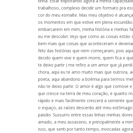
tinha. Estar explorando agora a minha capacidade d
trabalhoso, complexo decidir um formato pra es
cor do meu esmalte. Mas meu objetivo é alcança
os momentos em que estive em plena escuridão.
embarcarem em mim, minha história e minhas f
eu me descobri. Vejo que como as coisas estão s
bem mais que coisas que aconteceram e deveriam 
feliz das histórias que nem começaram, pois aqui
decido quem vive e quem morre, quem fica e que
te deixo partir ( me refiro a um amor que já perd
chora, aqui eu te amo muito mais que outrora, a
poeta, aqui abandono a boêmia para termos meta,
não te deixo partir. O amor é algo que comove 
que cresce na terra de meu coração, e quanto mai
rápido e mais facilmente crescerá a semente que
o espaço, as raízes descerão até meu estômago 
paixão. Sussurro entre essas linhas minhas dor
amado, a meu assassino, e principalmente a mi
isso, que senti por tanto tempo, invocadas ago