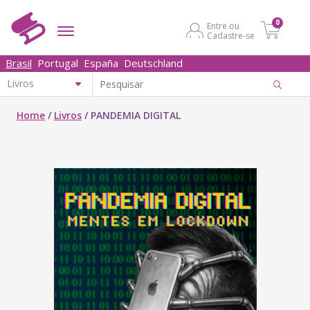
0
Entre ou
Cadastre-se
Brasil
Portugal
España
Deutschland
Home
/
Livros
/
PANDEMIA DIGITAL