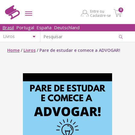
0
Entre ou
Cadastre-se
Brasil
Portugal
España
Deutschland
Home
/
Livros
/
Pare de estudar e comece a ADVOGAR!