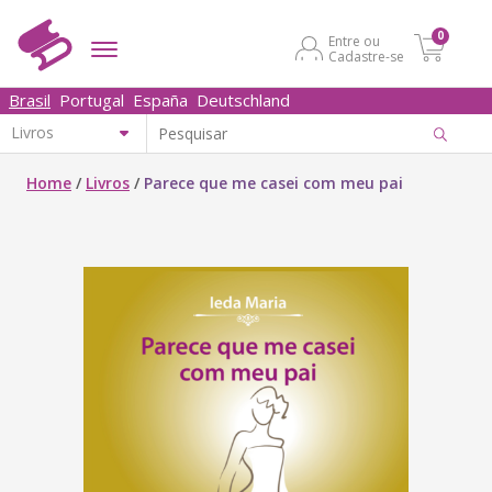
0
Entre ou
Cadastre-se
Brasil
Portugal
España
Deutschland
Home
/
Livros
/
Parece que me casei com meu pai