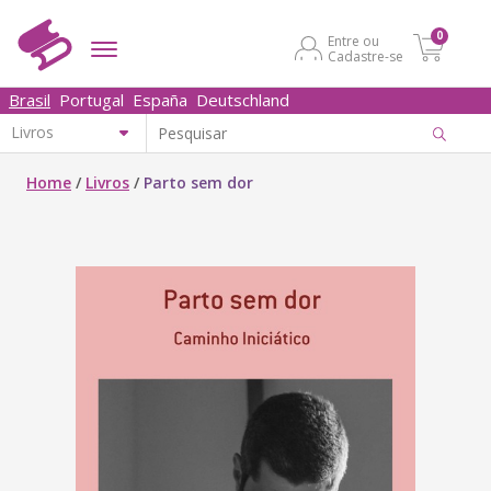
0
Entre ou
Cadastre-se
Brasil
Portugal
España
Deutschland
Home
/
Livros
/
Parto sem dor