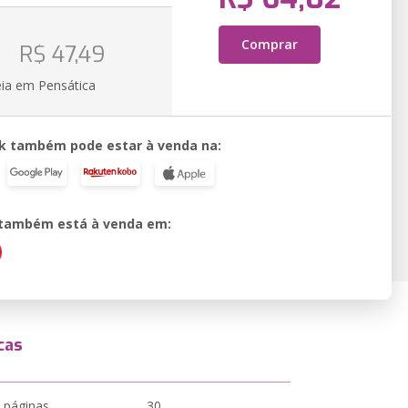
o
Comprar
R$ 47,49
eia em Pensática
k também pode estar à venda na:
o também está à venda em:
cas
 páginas
30