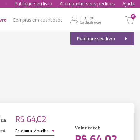
-
Publique seu livro
Acompanhe seus pedidos
Ajuda
0
Entre ou
ivro
Compras em quantidade
Cadastre-se
Publique seu livro
o
R$ 64,02
ssa
Valor total:
ento
R$ 64,02