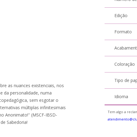
Edição
Formato
Acabamen
Coloração
Tipo de pa
sobre as nuances existenciais, nos
 e da personalidade, numa
Idioma
sicopedagógica, sem esgotar o
ernativas múltiplas infinitesimais
Tem algo a reclam
 no Anonimato!'' (MSCF-IBSD-
atendimento@cl
e de Sabedoria!