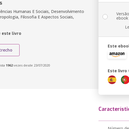
s
iências Humanas E Sociais, Desenvolvimento
Versã
opologia, Filosofia E Aspectos Sociais,
ebook
L
 este livro
Este eboo
trecho
ista
1962
vezes desde 23/07/2020
Este livr
Característi
Número de