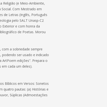
a Religião (e Meio-Ambiente,
cia Social. Com Mestrado em
 de Letras (Inglês, Português
Teologia pelo SALT Unasp-C2
o Exterior e com honra da
ibliográfico de Poetas. Morou
nte, com a sobriedade sempre
s, podendo ser usado e indicado
 ArtPoem edições". Prepara o
s em cada um deles).
dos Bíblicos em Versos: Sonetos
m quatro pautas: (a) Histórias e
Louvor, Súplicas (Admoestações