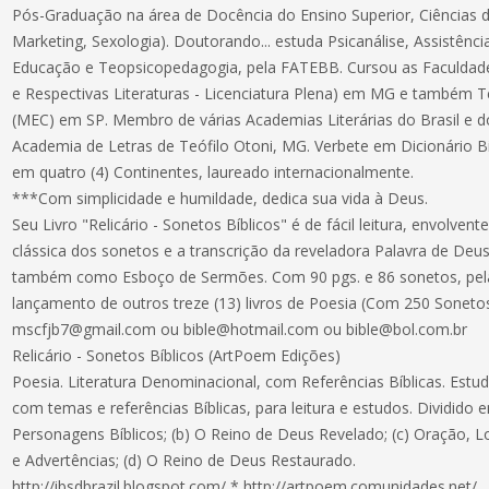
Pós-Graduação na área de Docência do Ensino Superior, Ciências d
Marketing, Sexologia). Doutorando... estuda Psicanálise, Assistên
Educação e Teopsicopedagogia, pela FATEBB. Cursou as Faculdades
e Respectivas Literaturas - Licenciatura Plena) em MG e também 
(MEC) em SP. Membro de várias Academias Literárias do Brasil e d
Academia de Letras de Teófilo Otoni, MG. Verbete em Dicionário B
em quatro (4) Continentes, laureado internacionalmente.
***Com simplicidade e humildade, dedica sua vida à Deus.
Seu Livro "Relicário - Sonetos Bíblicos" é de fácil leitura, envolve
clássica dos sonetos e a transcrição da reveladora Palavra de Deu
também como Esboço de Sermões. Com 90 pgs. e 86 sonetos, pela
lançamento de outros treze (13) livros de Poesia (Com 250 Soneto
mscfjb7@gmail.com ou bible@hotmail.com ou bible@bol.com.br
Relicário - Sonetos Bíblicos (ArtPoem Edições)
Poesia. Literatura Denominacional, com Referências Bíblicas. Estu
com temas e referências Bíblicas, para leitura e estudos. Dividido e
Personagens Bíblicos; (b) O Reino de Deus Revelado; (c) Oração, 
e Advertências; (d) O Reino de Deus Restaurado.
http://ibsdbrazil.blogspot.com/ * http://artpoem.comunidades.net/