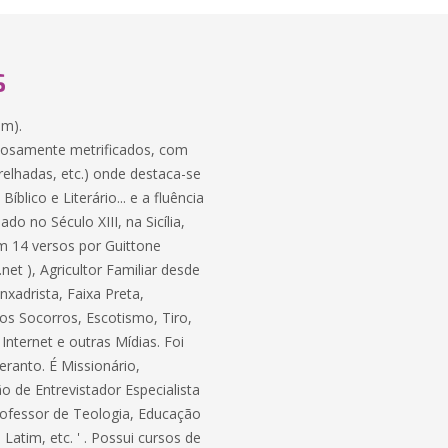
S
am).
adosamente metrificados, com
relhadas, etc.) onde destaca-se
lico e Literário... e a fluência
o no Século XIII, na Sicília,
m 14 versos por Guittone
et ), Agricultor Familiar desde
Enxadrista, Faixa Preta,
ros Socorros, Escotismo, Tiro,
Internet e outras Mídias. Foi
ranto. É Missionário,
ão de Entrevistador Especialista
 Professor de Teologia, Educação
Latim, etc. ' . Possui cursos de