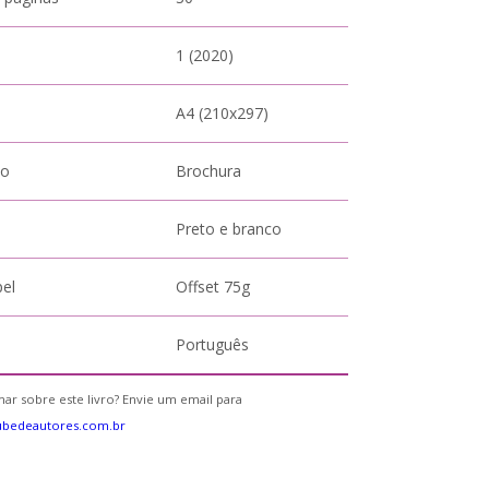
1 (2020)
A4 (210x297)
to
Brochura
Preto e branco
pel
Offset 75g
Português
ar sobre este livro? Envie um email para
ubedeautores.com.br