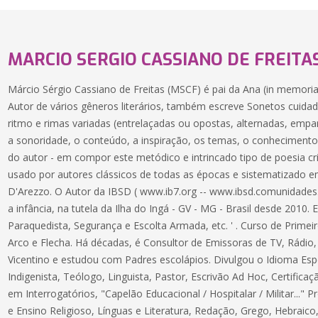
MARCIO SERGIO CASSIANO DE FREITA
Márcio Sérgio Cassiano de Freitas (MSCF) é pai da Ana (in memori
Autor de vários gêneros literários, também escreve Sonetos cuid
ritmo e rimas variadas (entrelaçadas ou opostas, alternadas, empa
a sonoridade, o conteúdo, a inspiração, os temas, o conhecimento Bíb
do autor - em compor este metódico e intrincado tipo de poesia criad
usado por autores clássicos de todas as épocas e sistematizado e
D'Arezzo. O Autor da IBSD ( www.ib7.org -- www.ibsd.comunidades.n
a infância, na tutela da Ilha do Ingá - GV - MG - Brasil desde 2010. 
Paraquedista, Segurança e Escolta Armada, etc. ' . Curso de Primei
Arco e Flecha. Há décadas, é Consultor de Emissoras de TV, Rádio, 
Vicentino e estudou com Padres escolápios. Divulgou o Idioma Espe
Indigenista, Teólogo, Linguista, Pastor, Escrivão Ad Hoc, Certificaç
em Interrogatórios, "Capelão Educacional / Hospitalar / Militar..."
e Ensino Religioso, Línguas e Literatura, Redação, Grego, Hebraico, 