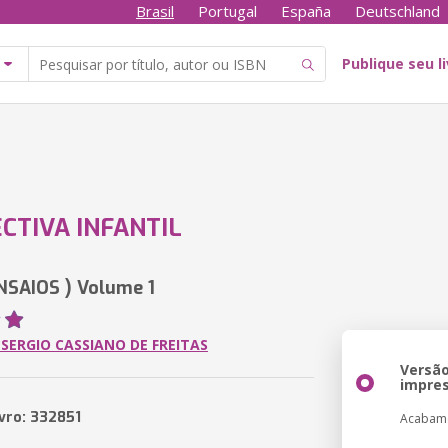
Brasil
Portugal
España
Deutschland
Publique seu l
CTIVA INFANTIL
ENSAIOS ) Volume 1
SERGIO CASSIANO DE FREITAS
Versã
impre
ivro: 332851
Acabam