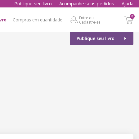
-
Publique seu livro
Acompanhe seus pedidos
Ajuda
0
Entre ou
ivro
Compras em quantidade
Cadastre-se
Publique seu livro