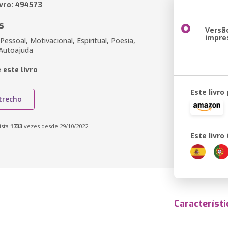
ivro: 494573
s
Versã
impre
essoal, Motivacional, Espiritual, Poesia,
Autoajuda
 este livro
Este livro
trecho
ista
1733
vezes desde 29/10/2022
Este livr
Característi