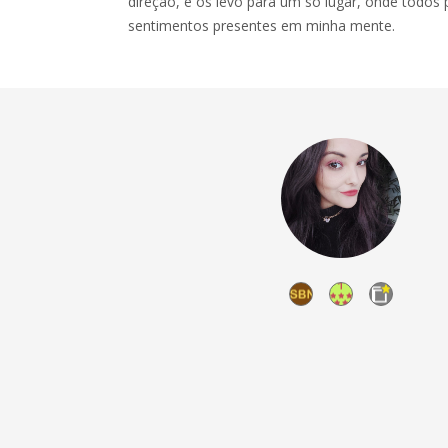
direção, e os levo para um só lugar, onde todos
sentimentos presentes em minha mente.