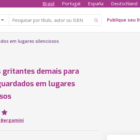
Brasil
Portugal
España
Deutschland
Publique seu l
os em lugares silenciosos
gritantes demais para
guardados em lugares
osos
 Bergamini