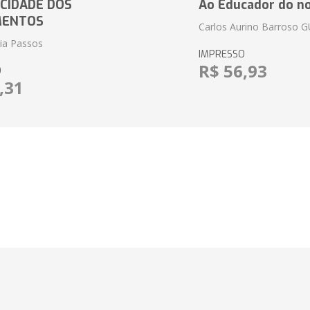
CIDADE DOS
Ao Educador do no
MENTOS
Carlos Aurino Barroso 
eia Passos
IMPRESSO
R$ 56,93
O
,31