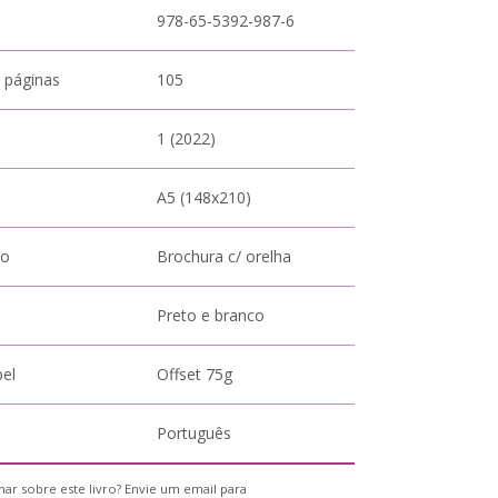
978-65-5392-987-6
 páginas
105
1 (2022)
A5 (148x210)
to
Brochura c/ orelha
Preto e branco
pel
Offset 75g
Português
ar sobre este livro? Envie um email para