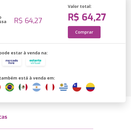
Valor total:
R$ 64,27
o
R$ 64,27
ssa
Comprar
 pode estar à venda na:
o também está à venda em:
cas