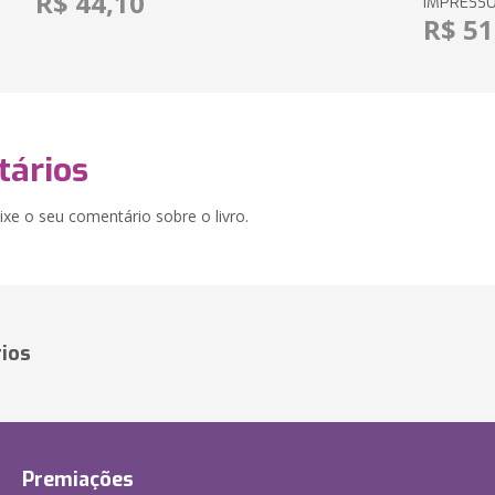
R$ 44,10
IMPRESS
R$ 51
ários
xe o seu comentário sobre o livro.
ios
Premiações