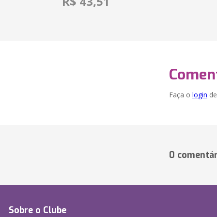
R$ 43,51
Coment
Faça o
login
dei
0 comentár
Sobre o Clube