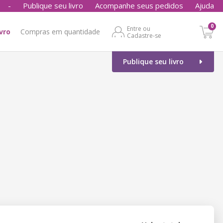
-
Publique seu livro
Acompanhe seus pedidos
Ajuda
0
Entre ou
ivro
Compras em quantidade
Cadastre-se
Publique seu livro