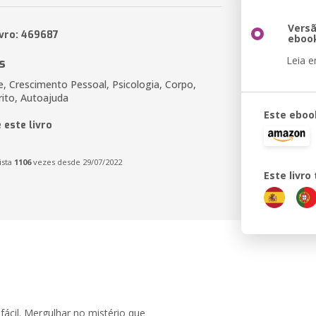
Vers
ivro: 469687
eboo
Leia 
s
e, Crescimento Pessoal, Psicologia, Corpo,
rito, Autoajuda
Este eboo
 este livro
ista
1106
vezes desde 29/07/2022
Este livr
cil. Mergulhar no mistério que