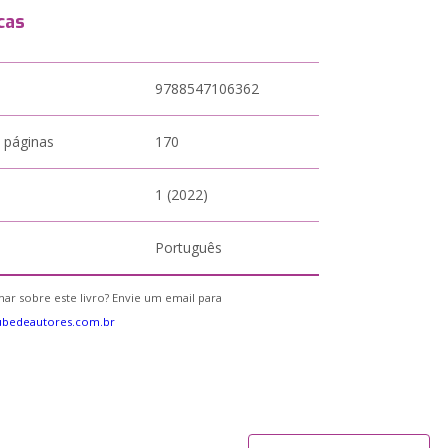
cas
9788547106362
 páginas
170
1 (2022)
Português
ar sobre este livro? Envie um email para
ubedeautores.com.br