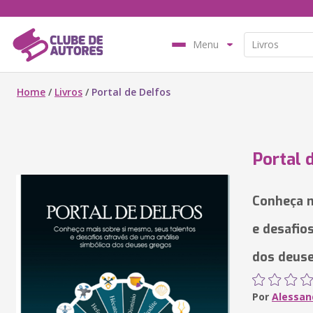
Menu
Home
/
Livros
/
Portal de Delfos
Portal 
Conheça m
e desafio
dos deus
Por
Alessan