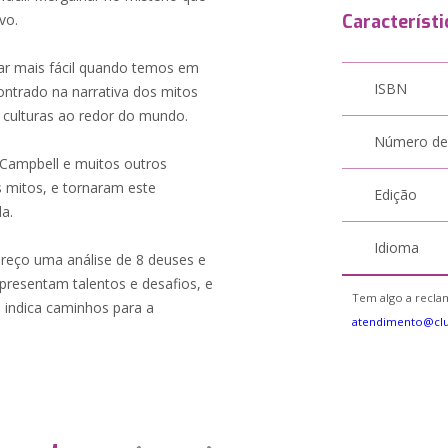
vo.
Característi
icar mais fácil quando temos em
ISBN
trado na narrativa dos mitos
 culturas ao redor do mundo.
Número de
 Campbell e muitos outros
 mitos, e tornaram este
Edição
a.
Idioma
ereço uma análise de 8 deuses e
apresentam talentos e desafios, e
Tem algo a reclam
s indica caminhos para a
atendimento@cl