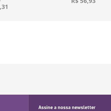
R$ 56,93
O
,31
Assine a nossa newsletter