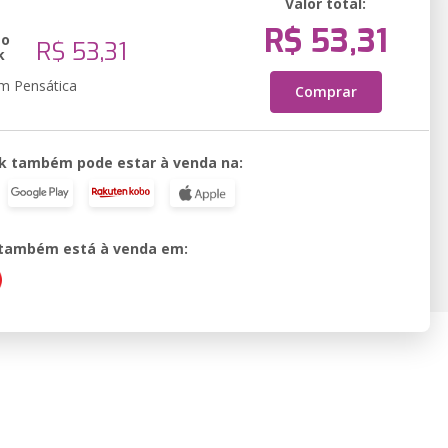
Valor total:
R$ 53,31
ão
R$ 53,31
k
em Pensática
Comprar
k também pode estar à venda na:
o também está à venda em: