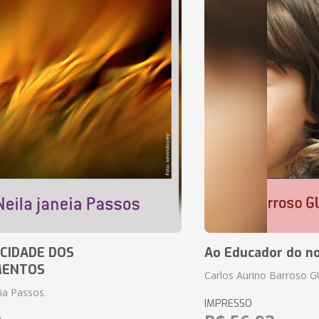
CIDADE DOS
Ao Educador do no
MENTOS
Carlos Aurino Barroso 
eia Passos
IMPRESSO