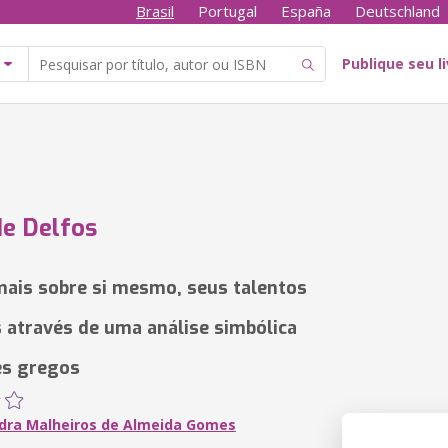
Brasil
Portugal
España
Deutschland
Publique seu l
de Delfos
ais sobre si mesmo, seus talentos
s através de uma análise simbólica
es gregos
dra Malheiros de Almeida Gomes