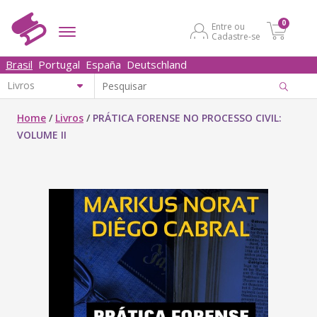
0
Entre ou
Cadastre-se
Brasil
Portugal
España
Deutschland
Home
/
Livros
/
PRÁTICA FORENSE NO PROCESSO CIVIL:
VOLUME II