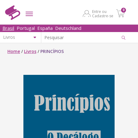
0
Entre ou
Cadastre-se
Brasil
Portugal
España
Deutschland
Home
/
Livros
/
PRINCÍPIOS