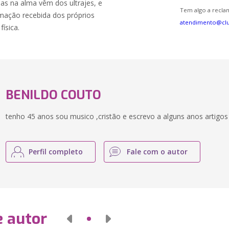
ias na alma vêm dos ultrajes, e
Tem algo a reclam
amação recebida dos próprios
atendimento@cl
ísica.
BENILDO COUTO
tenho 45 anos sou musico ,cristão e escrevo a alguns anos artigos
Perfil completo
Fale com o autor
e autor