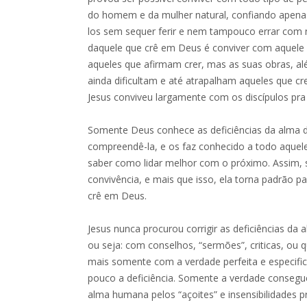
do homem e da mulher natural, confiando apenas
los sem sequer ferir e nem tampouco errar com 
daquele que crê em Deus é conviver com aquele 
aqueles que afirmam crer, mas as suas obras, al
ainda dificultam e até atrapalham aqueles que c
Jesus conviveu largamente com os discípulos pra
Somente Deus conhece as deficiências da alma
compreendê-la, e os faz conhecido a todo aquele
saber como lidar melhor com o próximo. Assim, 
convivência, e mais que isso, ela torna padrão 
crê em Deus.
Jesus nunca procurou corrigir as deficiências da
ou seja: com conselhos, “sermões”, criticas, ou q
mais somente com a verdade perfeita e especific
pouco a deficiência. Somente a verdade consegu
alma humana pelos “açoites” e insensibilidades 