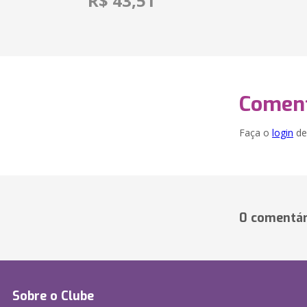
R$ 43,51
Coment
Faça o
login
dei
0 comentár
Sobre o Clube