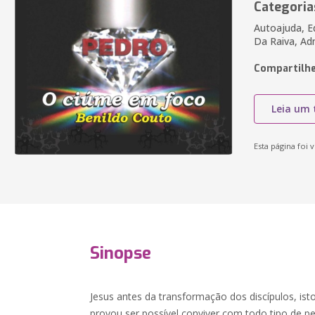
Categoria
Autoajuda, Ed
Da Raiva, Ad
Compartilhe
Leia um 
Esta página foi v
Sinopse
Jesus antes da transformação dos discípulos, ist
provou ser possível conviver com todo tipo de 