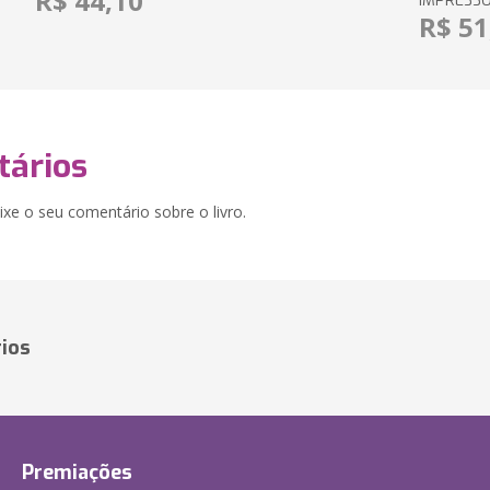
R$ 44,10
IMPRESS
R$ 51
ários
xe o seu comentário sobre o livro.
ios
Premiações