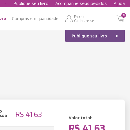
-
Publique seu livro
Acompanhe seus pedidos
Ajuda
0
Entre ou
ivro
Compras em quantidade
Cadastre-se
Publique seu livro
o
R$ 41,63
ssa
Valor total:
R$ 41,63