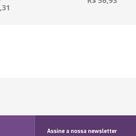
R$ 56,93
O
,31
Assine a nossa newsletter