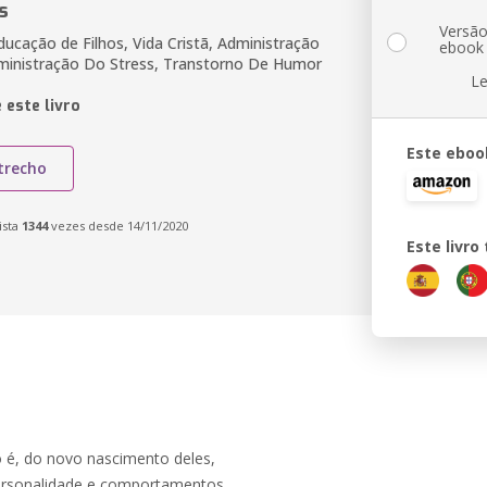
s
Versã
ucação de Filhos, Vida Cristã, Administração
ebook
ministração Do Stress, Transtorno De Humor
Le
 este livro
Este eboo
trecho
ista
1344
vezes desde 14/11/2020
Este livr
o é, do novo nascimento deles,
personalidade e comportamentos