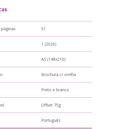
cas
 páginas
51
1 (2020)
A5 (148x210)
to
Brochura c/ orelha
Preto e branco
pel
Offset 75g
Português