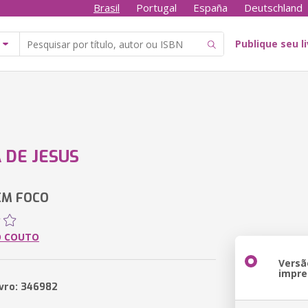
Brasil
Portugal
España
Deutschland
Publique seu l
 DE JESUS
EM FOCO
O COUTO
Versã
impre
ivro: 346982