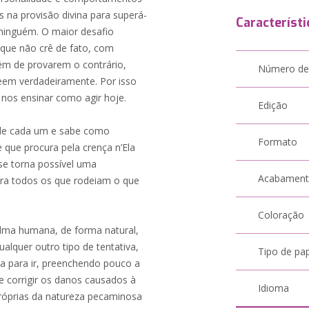
 na provisão divina para superá-
Característi
ninguém. O maior desafio
que não crê de fato, com
ém de provarem o contrário,
Número de
reem verdadeiramente. Por isso
 nos ensinar como agir hoje.
Edição
 de cada um e sabe como
Formato
 que procura pela crença n’Ela
se torna possível uma
Acabamen
para todos os que rodeiam o que
Coloração
 alma humana, de forma natural,
ualquer outro tipo de tentativa,
Tipo de pa
a para ir, preenchendo pouco a
e corrigir os danos causados à
Idioma
próprias da natureza pecaminosa