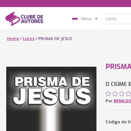
Menu
Home
/
Livros
/
PRISMA DE JESUS
PRISMA
O CIÚME 
Por
BENILD
Código do l