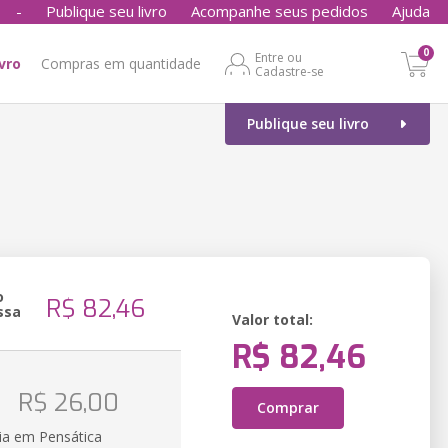
-
Publique seu livro
Acompanhe seus pedidos
Ajuda
0
Entre ou
ivro
Compras em quantidade
Cadastre-se
Publique seu livro
o
R$ 82,46
ssa
Valor total:
R$ 82,46
o
R$ 26,00
Comprar
ia em Pensática