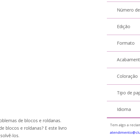
Número de
Edição
Formato
Acabamen
Coloração
Tipo de pa
Idioma
blemas de blocos e roldanas.
Tem algo a reclam
e blocos e roldanas? E este livro
atendimento@cl
solvê-los.