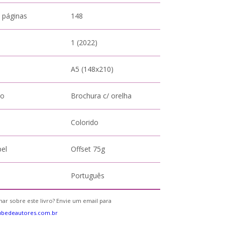
 páginas
148
1 (2022)
A5 (148x210)
to
Brochura c/ orelha
Colorido
pel
Offset 75g
Português
ar sobre este livro? Envie um email para
ubedeautores.com.br