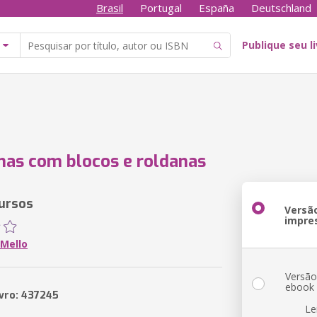
Brasil
Portugal
España
Deutschland
Publique seu l
as com blocos e roldanas
ursos
Versã
impre
Mello
Versã
ebook
ivro: 437245
Le