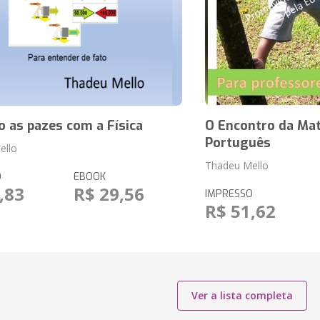
 as pazes com a Física
O Encontro da Ma
Português
ello
Thadeu Mello
O
EBOOK
,83
R$ 29,56
IMPRESSO
R$ 51,62
Ver a lista completa