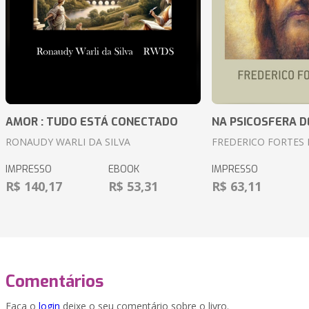
AMOR : TUDO ESTÁ CONECTADO
NA PSICOSFERA D
RONAUDY WARLI DA SILVA
FREDERICO FORTES 
IMPRESSO
EBOOK
IMPRESSO
R$ 140,17
R$ 53,31
R$ 63,11
Comentários
Faça o
login
deixe o seu comentário sobre o livro.