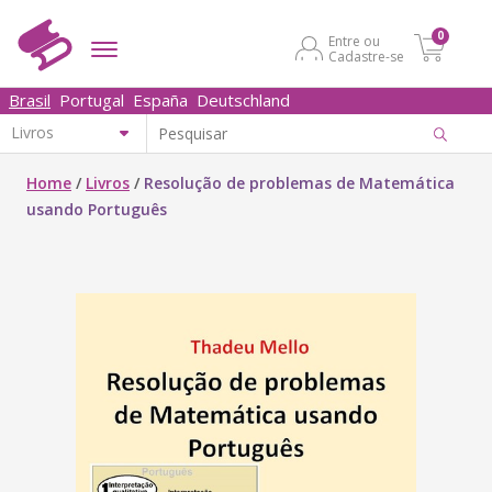
0
Entre ou
Cadastre-se
Brasil
Portugal
España
Deutschland
Home
/
Livros
/
Resolução de problemas de Matemática
usando Português