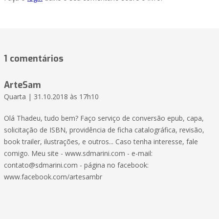
1 comentários
ArteSam
Quarta | 31.10.2018 às 17h10
Olá Thadeu, tudo bem? Faço serviço de conversão epub, capa,
solicitação de ISBN, providência de ficha catalográfica, revisão,
book trailer, ilustrações, e outros... Caso tenha interesse, fale
comigo. Meu site - www.sdmarini.com - e-mail:
contato@sdmarini.com - página no facebook:
www.facebook.com/artesambr