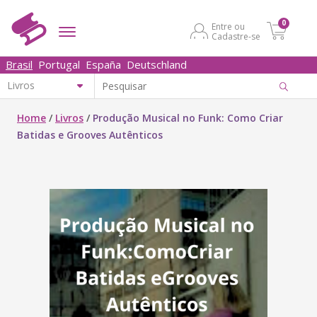
0
Entre ou
Cadastre-se
Brasil
Portugal
España
Deutschland
Home
/
Livros
/
Produção Musical no Funk: Como Criar
Batidas e Grooves Autênticos