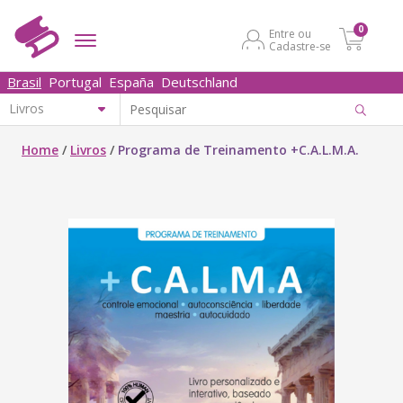
0
Entre ou
Cadastre-se
Brasil
Portugal
España
Deutschland
Home
/
Livros
/
Programa de Treinamento +C.A.L.M.A.