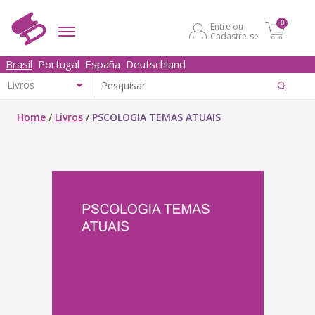
0
Entre ou
Cadastre-se
Brasil
Portugal
España
Deutschland
Home
/
Livros
/
PSCOLOGIA TEMAS ATUAIS