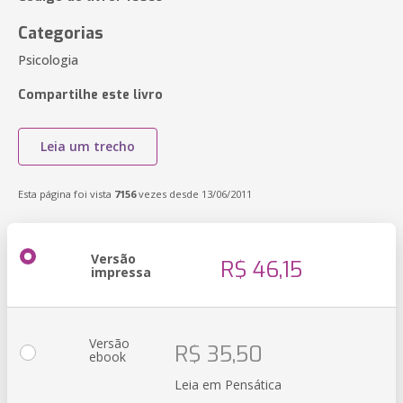
Categorias
Psicologia
Compartilhe este livro
Leia um trecho
Esta página foi vista
7156
vezes desde 13/06/2011
Versão
R$ 46,15
impressa
Versão
R$ 35,50
ebook
Leia em Pensática