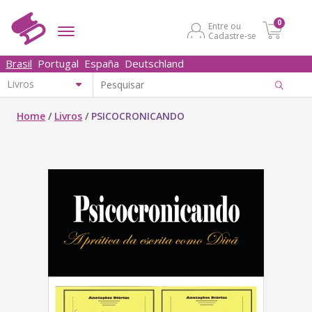
0
Entre ou
Cadastre-se
Brasil
Portugal
España
Deutschland
Home
/
Livros
/
PSICOCRONICANDO