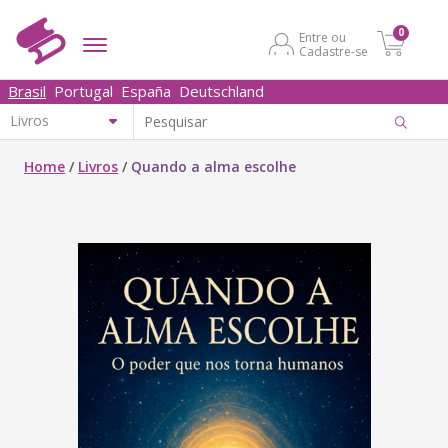
0
Entre ou
Cadastre-se
Brasil
Portugal
España
Deutschland
Home
/
Livros
/
Quando a alma escolhe