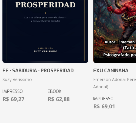
FE · SABIDURÍA · PROSPERIDAD
EXU CANINANA
Suzy Verissimo
Emerson Adonai Pere
Adonai)
IMPRESSO
EBOOK
R$ 69,27
R$ 62,88
IMPRESSO
R$ 69,01