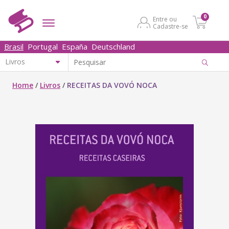
0
Entre ou
Cadastre-se
Brasil
Portugal
España
Deutschland
Home
/
Livros
/
RECEITAS DA VOVÓ NOCA