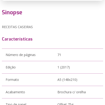
Sinopse
RECEITAS CASEIRAS
Características
Número de páginas
71
Edição
1 (2017)
Formato
A5 (148x210)
Acabamento
Brochura c/ orelha
Tipo de papel
Offset 75g