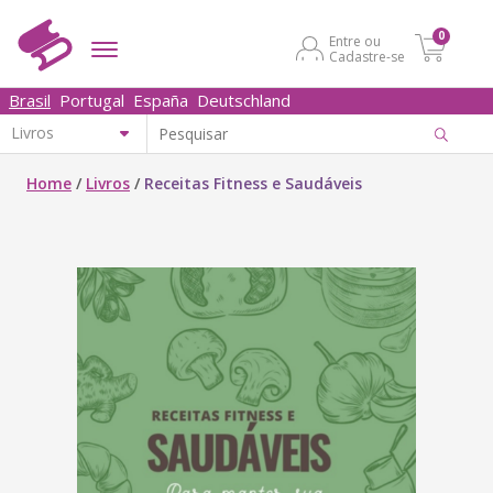
0
Entre ou
Cadastre-se
Brasil
Portugal
España
Deutschland
Home
/
Livros
/
Receitas Fitness e Saudáveis