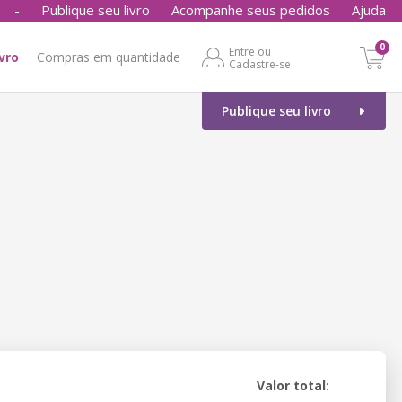
-
Publique seu livro
Acompanhe seus pedidos
Ajuda
0
Entre ou
ivro
Compras em quantidade
Cadastre-se
Publique seu livro
Valor total: