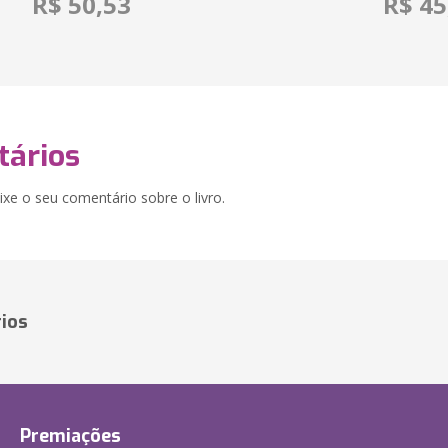
R$ 50,53
R$ 45
ários
xe o seu comentário sobre o livro.
ios
Premiações