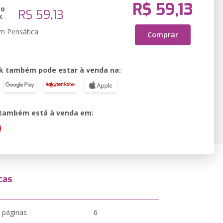
R$ 59,13
ão
R$ 59,13
k
em Pensática
Comprar
k também pode estar à venda na:
o também está à venda em:
cas
 páginas
6