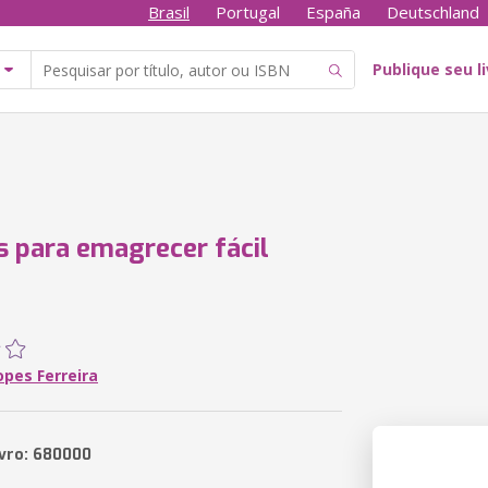
Brasil
Portugal
España
Deutschland
Publique seu l
s para emagrecer fácil
opes Ferreira
ivro: 680000