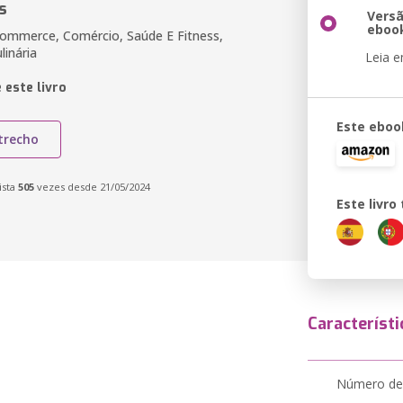
s
Vers
eboo
Commerce, Comércio, Saúde E Fitness,
linária
Leia 
 este livro
Este eboo
trecho
ista
505
vezes desde 21/05/2024
Este livr
Característi
Número de