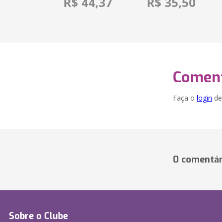
R$ 44,37
R$ 35,50
Coment
Faça o
login
dei
0 comentár
Sobre o Clube