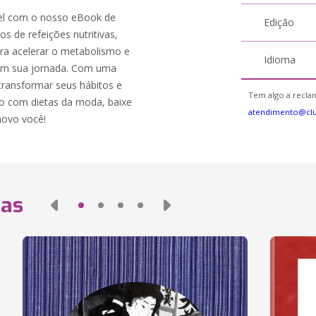
el com o nosso eBook de
Edição
s de refeições nutritivas,
ara acelerar o metabolismo e
Idioma
 em sua jornada. Com uma
 transformar seus hábitos e
Tem algo a reclam
o com dietas da moda, baixe
atendimento@cl
ovo você!
das