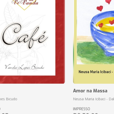
Amor na Massa
pes Bicudo
Neusa Maria Icibaci - Dali
O
IMPRESSO