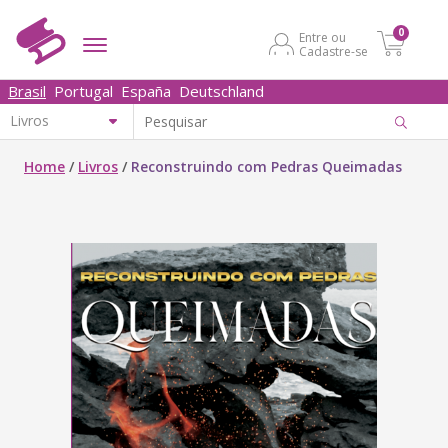
0
Entre ou
Cadastre-se
Brasil
Portugal
España
Deutschland
Home
/
Livros
/
Reconstruindo com Pedras Queimadas