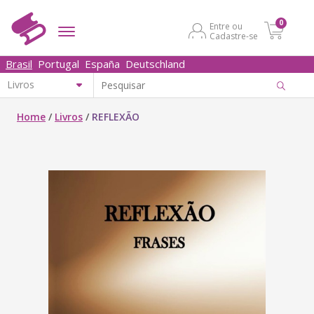
0
Entre ou
Cadastre-se
Brasil
Portugal
España
Deutschland
Home
/
Livros
/
REFLEXÃO