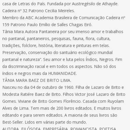
casa de Letras do País. Fundada por Austregésilo de Athayde.
Cadeira nº 32 Patrono Cecilia Meireles.
Membro da ABC Academia Brasileira de Comunicação Cadeira nº
159 Patrono Paulo Emílio de Salles Chagas Eiró.
Tânia Mara Autora Pantaneira por seu imenso amor e trabalhos
no pantanal, pantaneiros, pesquisas, fauna, flora, cultura,
tradições, folclore, história, literatura e pinturas em telas.
Preservação, conservação do santuário ecológico mundial
pantanal e natureza”. Seu amor e luta pelos Índios, Negros. Fim
da discriminação racial e em todos os aspectos. Não só dos
índios e negros mais da HUMANIDADE.
TÂNIA MARA BAEZ DE BRITO LIMA.
Nasceu no dia 04 de outubro de 1960. Filha de Lazaro de Brito e
Modesta Ratiére Baez de Brito. Filhos Victor José Lazaro de Brito
Gomes. Viviane de Brito Gomes Florêncio. Casada com Ruyolam
Alves de Lima. Tem mais de 200 livros editados. E muitos livros
editando e para serem editados. A maioria de seus livros são
Best-Seller. Lidos em várias parte do mundo.
AUTORA, FILÓSOFA, EMPRESÁRIA, ROMANCISTA, POETISA,