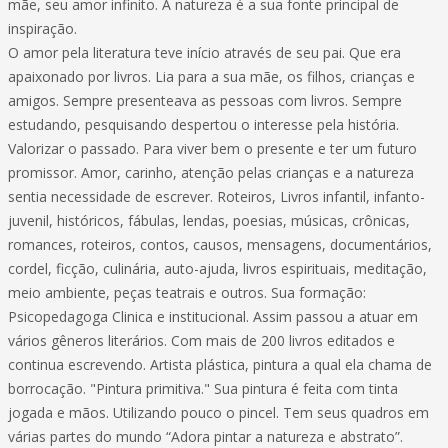
mãe, seu amor infinito. A natureza é a sua fonte principal de
inspiração.
O amor pela literatura teve início através de seu pai. Que era
apaixonado por livros. Lia para a sua mãe, os filhos, crianças e
amigos. Sempre presenteava as pessoas com livros. Sempre
estudando, pesquisando despertou o interesse pela história.
Valorizar o passado. Para viver bem o presente e ter um futuro
promissor. Amor, carinho, atenção pelas crianças e a natureza
sentia necessidade de escrever. Roteiros, Livros infantil, infanto-
juvenil, históricos, fábulas, lendas, poesias, músicas, crônicas,
romances, roteiros, contos, causos, mensagens, documentários,
cordel, ficção, culinária, auto-ajuda, livros espirituais, meditação,
meio ambiente, peças teatrais e outros. Sua formação:
Psicopedagoga Clinica e institucional. Assim passou a atuar em
vários gêneros literários. Com mais de 200 livros editados e
continua escrevendo. Artista plástica, pintura a qual ela chama de
borrocação. "Pintura primitiva." Sua pintura é feita com tinta
jogada e mãos. Utilizando pouco o pincel. Tem seus quadros em
várias partes do mundo “Adora pintar a natureza e abstrato”.