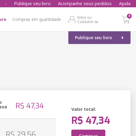
-
Publique seu livro
Acompanhe seus pedidos
Ajuda
0
Entre ou
ivro
Compras em quantidade
Cadastre-se
Publique seu livro
o
R$ 47,34
ssa
Valor total:
R$ 47,34
o
R$ 29,56
Comprar