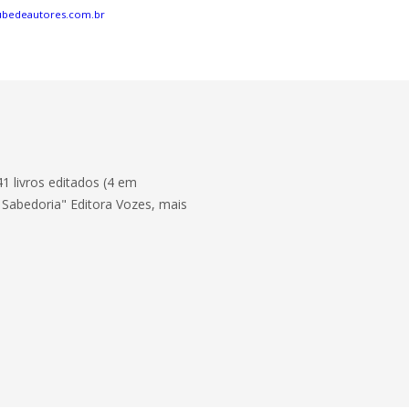
ubedeautores.com.br
41 livros editados (4 em
 Sabedoria" Editora Vozes, mais