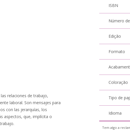
ISBN
Número de
Edição
Formato
Acabamen
Coloração
 las relaciones de trabajo,
Tipo de pa
iente laboral. Son mensajes para
os con las jerarquías, los
Idioma
 aspectos, que, implícita o
trabajo.
Tem algo a reclam