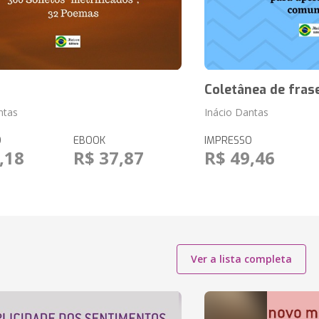
l
Coletânea de fras
ntas
Inácio Dantas
O
EBOOK
IMPRESSO
,18
R$ 37,87
R$ 49,46
Ver a lista completa