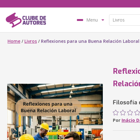
Menu
Home
/
Livros
/
Reflexiones para una Buena Relación Laboral
Reflexi
Relació
Filosofía 
Por
Inácio 