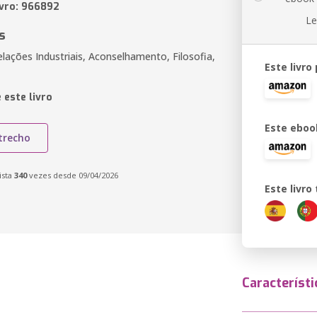
ivro: 966892
Le
s
lações Industriais, Aconselhamento, Filosofia,
Este livro
 este livro
Este eboo
trecho
ista
340
vezes desde 09/04/2026
Este livr
Característi