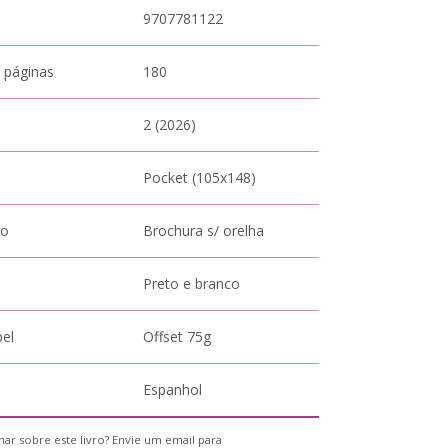
9707781122
 páginas
180
2 (2026)
Pocket (105x148)
to
Brochura s/ orelha
Preto e branco
pel
Offset 75g
Espanhol
ar sobre este livro? Envie um email para