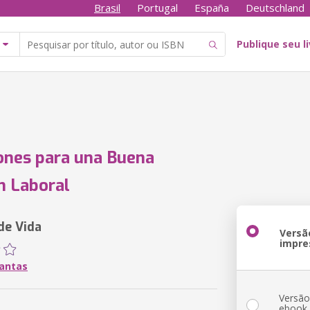
Brasil
Portugal
España
Deutschland
Publique seu l
ones para una Buena
n Laboral
de Vida
Versã
impre
Dantas
Versã
ebook