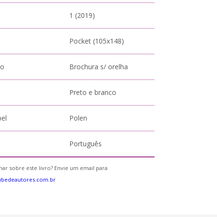
1 (2019)
Pocket (105x148)
to
Brochura s/ orelha
Preto e branco
pel
Polen
Português
ar sobre este livro? Envie um email para
ubedeautores.com.br