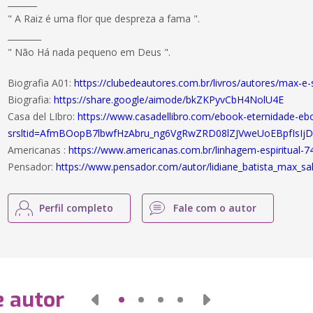
_______
" A Raiz é uma flor que despreza a fama ".
________
" Não Há nada pequeno em Deus ".
Biografia A01:
https://clubedeautores.com.br/livros/autores/max-e
Biografia:
https://share.google/aimode/bkZKPyvCbH4NolU4E
Casa del LIbro:
https://www.casadellibro.com/ebook-eternidade-
srsltid=AfmBOopB7lbwfHzAbru_ng6VgRwZRD08lZJVweUoEBpfIsI
Americanas :
https://www.americanas.com.br/linhagem-espiritual-
Pensador:
https://www.pensador.com/autor/lidiane_batista_max_sa
Perfil completo
Fale com o autor
e autor