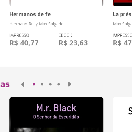
Hermanos de fe
La prés
Hermano Rui y Max Salgado
Max Salga
IMPRESSO
EBOOK
IMPRESS
R$ 40,77
R$ 23,63
R$ 47
das