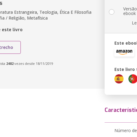
s
Versã
teratura Estrangeira, Teologia, Ética E Filosofia
ebook
fia / Religião, Metafísica
Le
 este livro
Este eboo
trecho
ista
2482
vezes desde 18/11/2019
Este livr
Característi
Número de