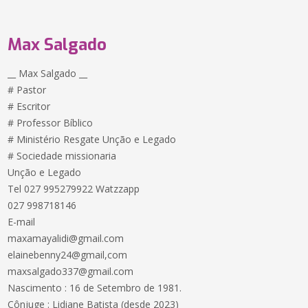
Max Salgado
__ Max Salgado __
# Pastor
# Escritor
# Professor Bíblico
# Ministério Resgate Unção e Legado
# Sociedade missionaria
Unção e Legado
Tel 027 995279922 Watzzapp
027 998718146
E-mail
maxamayalidi@gmail.com
elainebenny24@gmail,com
maxsalgado337@gmail.com
Nascimento : 16 de Setembro de 1981.
Cônjuge : Lidiane Batista (desde 2023)