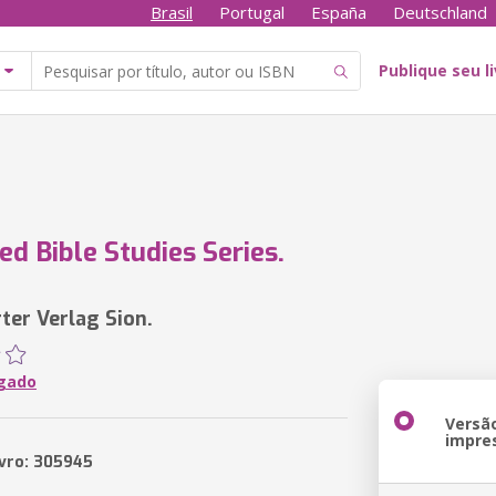
Brasil
Portugal
España
Deutschland
Publique seu l
d Bible Studies Series.
ter Verlag Sion.
gado
Versã
impre
ivro: 305945