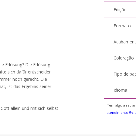
Edição
Formato
Acabamen
Coloração
 die Erlösung? Die Erlösung
ätte sich dafür entscheiden
Tipo de pa
immer noch gerecht. Die
at, ist das Ergebnis seiner
Idioma
Tem algo a reclam
ott allein und mit sich selbst
atendimento@cl