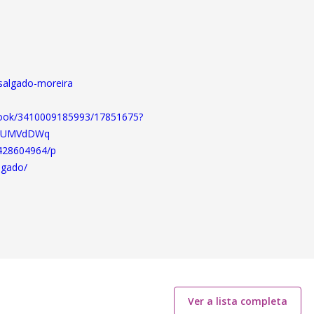
-salgado-moreira
ebook/3410009185993/17851675?
jDUMVdDWq
7428604964/p
lgado/
Ver a lista completa