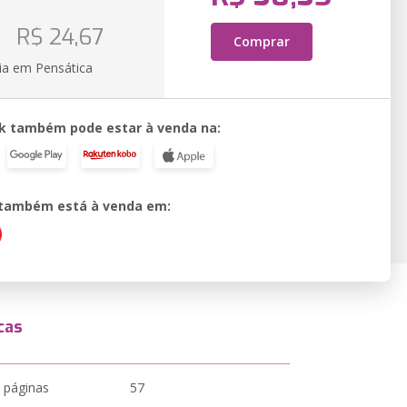
o
R$ 24,67
Comprar
ia em Pensática
k também pode estar à venda na:
o também está à venda em:
cas
 páginas
57