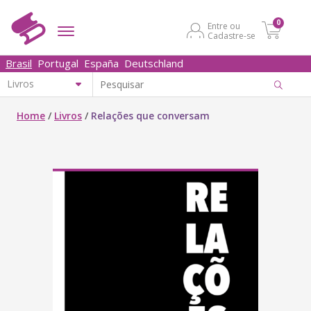
0
Entre ou
Cadastre-se
Brasil
Portugal
España
Deutschland
Home
/
Livros
/
Relações que conversam