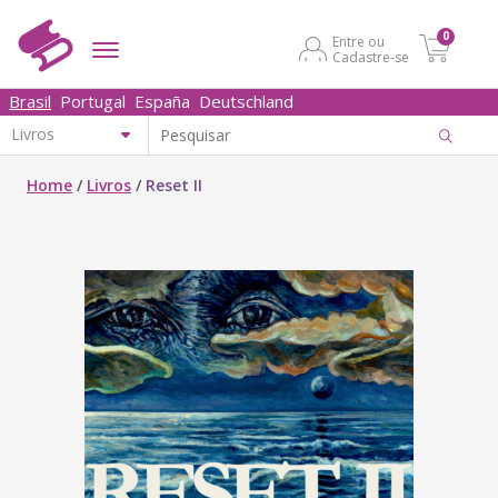
0
Entre ou
Cadastre-se
Brasil
Portugal
España
Deutschland
Home
/
Livros
/
Reset II