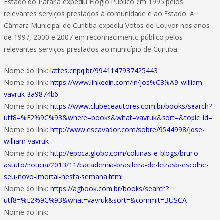
Estado do Paraná expediu Elogio Público em 1995 pelos
relevantes serviços prestados à comunidade e ao Estado. A
Câmara Municipal de Curitiba expediu Votos de Louvor nos anos
de 1997, 2000 e 2007 em reconhecimento público pelos
relevantes serviços prestados ao município de Curitiba.
Nome do link:
lattes.cnpq.br/9941147937425443
Nome do link:
https://www.linkedin.com/in/jos%C3%A9-william-
vavruk-8a9874b6
Nome do link:
https://www.clubedeautores.com.br/books/search?
utf8=%E2%9C%93&where=books&what=vavruk&sort=&topic_id=
Nome do link:
http://www.escavador.com/sobre/9544998/jose-
william-vavruk
Nome do link:
http://epoca.globo.com/colunas-e-blogs/bruno-
astuto/noticia/2013/11/bacademia-brasileira-de-letrasb-escolhe-
seu-novo-imortal-nesta-semana.html
Nome do link:
https://agbook.com.br/books/search?
utf8=%E2%9C%93&what=vavruk&sort=&commit=BUSCA
Nome do link: