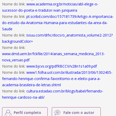
Nome do link:
www.academia.org.br/noticias/abl-elege-o-
sucessor-do-poeta-e-tradutor-ivan-junqueira
Nome do link:
pt.scribd.com/doc/157181739/Artigo-A-importancia-
do-estudo-da-Anatomia-Humana-para-estudantes-da-area-da-
Saude
Nome do link:
issuu.com/drhc/docs/o_anatomista_volume2-2012?
backgroundColor=
Nome do link:
www.dmd.uem.br/fckfile/2014/anais_semana_medicina_2013-
nova_versao.pdf
Nome do link:
www.bjcvs.org/pdfRBCCV/v28n1s1a09.pdf
Nome do link:
www1.folha.uol.com.br/ilustrada/2013/06/1302405-
fernando-henrique-confirma-favoritismo-e-e-eleito-para-a-
academia-brasileira-de-letras.shtml
Nome do link:
cultura.estadao.com.br/blogs/babel/fernando-
henrique-cardoso-na-abl/
Perfil completo
Fale com o autor