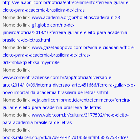
http://veja.abril.com.br/noticia/entretenimento/ferreira-gullar-e-
eleito-para-academia-brasileira-de-letras
Nome do link:
www.academia.org.br/boletins/cadeira-n-23
Nome do link:
g1.globo.com/rio-de-
janeiro/noticia/2014/10/ferreira-gullar-e-eleito-para-academia-
brasileira-de-letras.html
Nome do link:
www.gazetadopovo.com.br/vida-e-cidadania/fhc-e-
eleito-para-a-academia-brasileira-de-letras-
0i1krsblukq3ehxsajmyyrm8e
Nome do link:
www.correiobraziliense.com.br/app/noticia/diversao-e-
arte/2014/10/09/interna_diversao_arte,451666/ferreira-gullar-e-o-
novo-imortal-da-academia-brasileira-de-letras.shtml
Nome do link:
veja.abril.com.br/noticia/entretenimento/ferreira-
gullar-e-eleito-para-academia-brasileira-de-letras
Nome do link:
www.valor.com.br/cultura/3177592/fhc-e-eleito-
para-academia-brasileira-de-letras
Nome do link:
books.rakuten.co.jp/rk/a7b9797017d13560af3bf500575374ce/