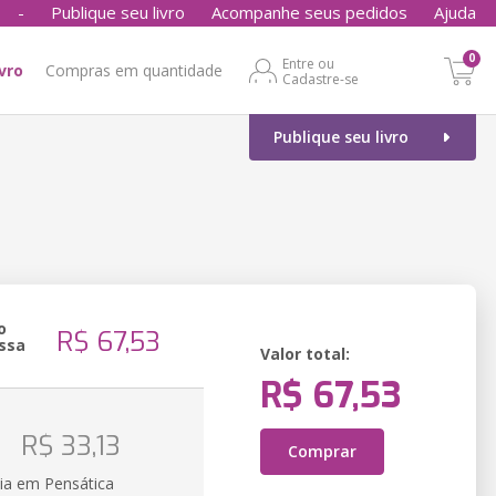
-
Publique seu livro
Acompanhe seus pedidos
Ajuda
0
Entre ou
ivro
Compras em quantidade
Cadastre-se
Publique seu livro
o
R$ 67,53
ssa
Valor total:
R$ 67,53
o
R$ 33,13
Comprar
ia em Pensática