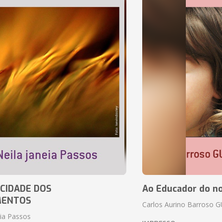
CIDADE DOS
Ao Educador do no
MENTOS
Carlos Aurino Barroso 
eia Passos