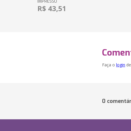
IMPRESSO
R$ 43,51
Coment
Faça o
login
dei
0 comentár