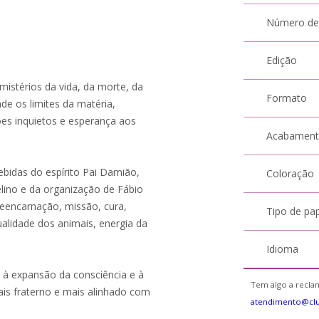
Número de
Edição
stérios da vida, da morte, da
Formato
nde os limites da matéria,
ões inquietos e esperança aos
Acabamen
cebidas do espírito Pai Damião,
Coloração
lino e da organização de Fábio
eencarnação, missão, cura,
Tipo de pa
ualidade dos animais, energia da
.
Idioma
 à expansão da consciência e à
Tem algo a reclam
s fraterno e mais alinhado com
atendimento@cl