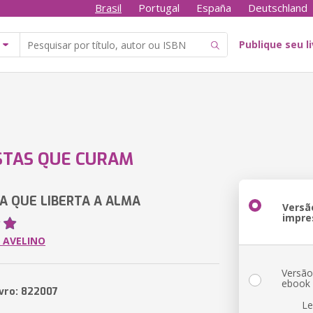
Brasil
Portugal
España
Deutschland
Publique seu l
STAS QUE CURAM
A QUE LIBERTA A ALMA
Versã
impre
 AVELINO
Versã
ebook
ivro: 822007
Le