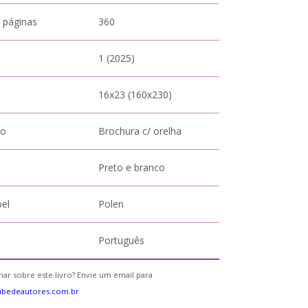
 páginas
360
1 (2025)
16x23 (160x230)
to
Brochura c/ orelha
Preto e branco
pel
Polen
Português
ar sobre este livro? Envie um email para
ubedeautores.com.br