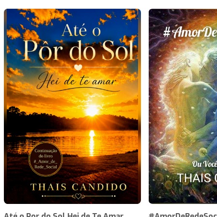
Até o Por do Sol Hei de Te Amar
#AmorDeRedeSoci