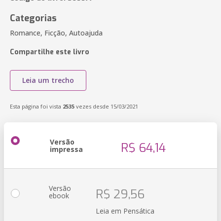
Categorias
Romance, Ficção, Autoajuda
Compartilhe este livro
Leia um trecho
Esta página foi vista
2535
vezes desde 15/03/2021
Versão
R$ 64,14
impressa
Versão
R$ 29,56
ebook
Leia em Pensática