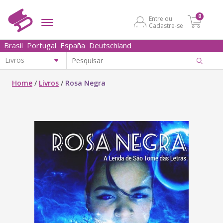
0
Entre ou
Cadastre-se
Brasil
Portugal
España
Deutschland
Home
/
Livros
/
Rosa Negra