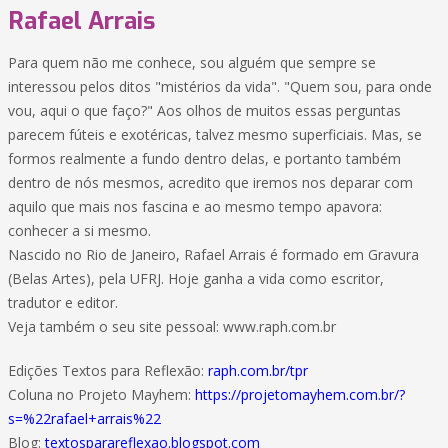
Rafael Arrais
Para quem não me conhece, sou alguém que sempre se
interessou pelos ditos "mistérios da vida". "Quem sou, para onde
vou, aqui o que faço?" Aos olhos de muitos essas perguntas
parecem fúteis e exotéricas, talvez mesmo superficiais. Mas, se
formos realmente a fundo dentro delas, e portanto também
dentro de nós mesmos, acredito que iremos nos deparar com
aquilo que mais nos fascina e ao mesmo tempo apavora:
conhecer a si mesmo.
Nascido no Rio de Janeiro, Rafael Arrais é formado em Gravura
(Belas Artes), pela UFRJ. Hoje ganha a vida como escritor,
tradutor e editor.
Veja também o seu site pessoal: www.raph.com.br
Edições Textos para Reflexão:
raph.com.br/tpr
Coluna no Projeto Mayhem:
https://projetomayhem.com.br/?
s=%22rafael+arrais%22
Blog:
textosparareflexao.blogspot.com