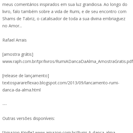
meus comentários inspirados em sua luz grandiosa. Ao longo do
livro, falo também sobre a vida de Rumi, e de seu encontro com
Shams de Tabriz, o catalisador de toda a sua divina embriaguez
no Amor...
Rafael Arrais
[amostra grátis]
www.raph.com.br/tpr/livros/RumiADancaDaAlma_AmostraGratis.pdf
[release de lançamento]
textosparareflexao.blogspot.com/2013/09/lancamento-rumi-
danca-da-alma.html
---
Outras versões disponíveis:
[Amazon Kindle] www.amazon.com.br/Rumi-A-dança-alma-