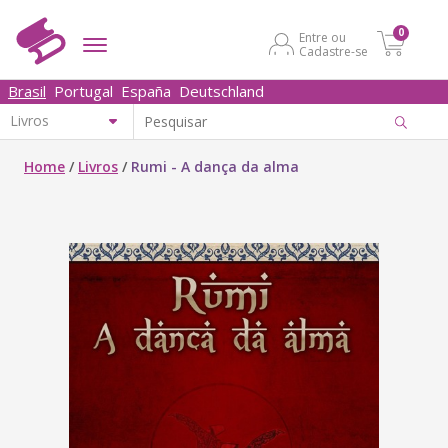
0
Entre ou
Cadastre-se
Brasil
Portugal
España
Deutschland
Home
/
Livros
/
Rumi - A dança da alma