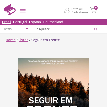
0
Entre ou
Cadastre-se
Brasil
Portugal
España
Deutschland
Home
/
Livros
/
Seguir em Frente