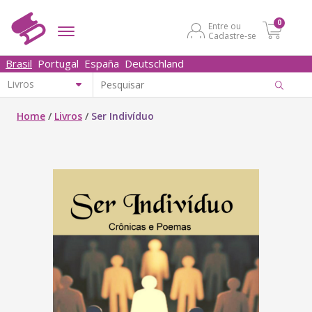
0
Entre ou
Cadastre-se
Brasil
Portugal
España
Deutschland
Home
/
Livros
/
Ser Indivíduo