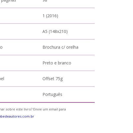
1 (2016)
A5 (148x210)
to
Brochura c/ orelha
Preto e branco
pel
Offset 75g
Português
ar sobre este livro? Envie um email para
ubedeautores.com.br