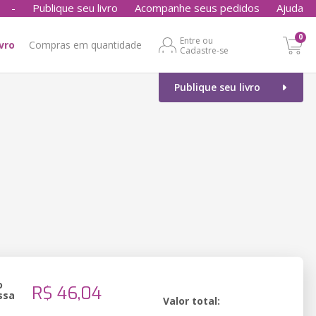
-
Publique seu livro
Acompanhe seus pedidos
Ajuda
0
Entre ou
ivro
Compras em quantidade
Cadastre-se
Publique seu livro
o
R$ 46,04
ssa
Valor total: