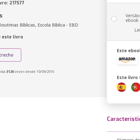
vro: 217577
s
Versão
ebook
outrinas Bíblicas, Escola Bíblica - EBD
Le
 este livro
Este eboo
trecho
ista
3126
vezes desde 10/09/2016
Este livr
Característi
Número de