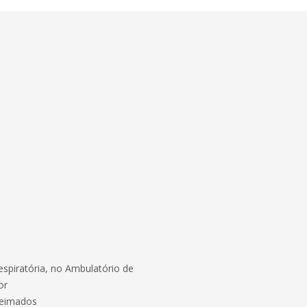
espiratória, no Ambulatório de
or
ueimados