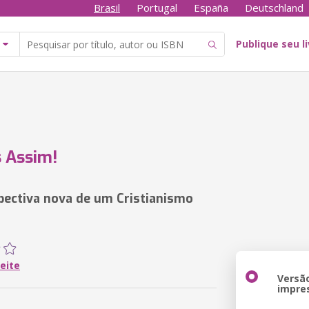
Brasil
Portugal
España
Deutschland
Publique seu l
 Assim!
ectiva nova de um Cristianismo
Leite
Versã
impre