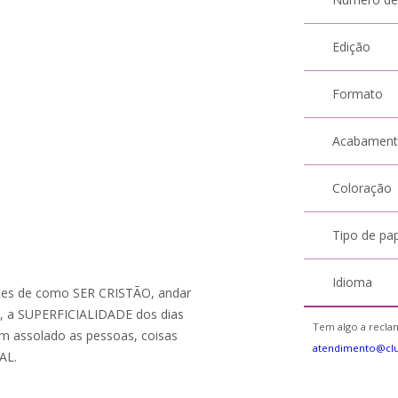
Edição
Formato
Acabamen
Coloração
Tipo de pa
Idioma
nces de como SER CRISTÃO, andar
", a SUPERFICIALIDADE dos dias
Tem algo a reclam
 assolado as pessoas, coisas
atendimento@cl
AL.