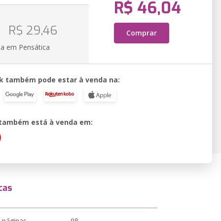
R$ 46,04
R$ 29,46
Comprar
ia em Pensática
k também pode estar à venda na:
o também está à venda em:
cas
 páginas
98