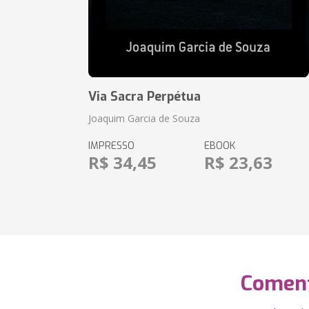
Via Sacra Perpétua
Joaquim Garcia de Souza
IMPRESSO
EBOOK
R$ 34,45
R$ 23,63
Coment